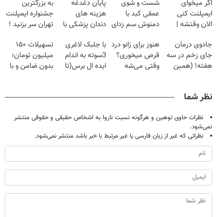
اگر میخوای
شست و شوی
پایان دغدغه
به بزرگترین
ایمپلنت کنی
عمقی کبد با
هزینه های
جشنواره ایمپلنت
الان وقتشه |
دمنوش سم زدای
دندان پزشکی با
تهران سر بزنید !
فقط با ۲۵
گیاهی
پک سفید کننده
| فقط ۲۵
جادوی درمان
هنوز برای زانو درد
با جلبک لاغری
تسهیلات ۱۵۰
میلیون تومان!!!
خانگی
میلیون !
جای زخم در سه
قرص میخوری؟
3سوته به اندام
میلیون تومان؛
هفته! (همین
وقتی می‌شه
ایده ال برس(تا
بدون ضامن و با
حالا رایگان
بدون عمل
امشب تخفیف
بازپرداخت
صحبت کنید)
درمانش کرد؟؟؟؟
ویژه)
دوساله
نظر شما
نظرات حاوی توهین و هرگونه نسبت ناروا به اشخاص حقیقی و حقوقی منتشر
نمی‌شود.
نظراتی که غیر از زبان فارسی یا غیر مرتبط با خبر باشد منتشر نمی‌شود.