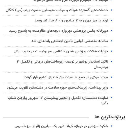
توقیف ۱۸۰ کیلوگرم فرآورده مرغ فاقد مجوز در میانه
خدمات‌دهی گسترده هیئت و موکب متوسلین حضرت زینب(س) کنگان
تردد در مرز مهران به ۲ میلیون و ۸۱۰ هزار نفر رسید
دبیرخانه بخش پژوهشی مهرواره «بچه‌های مقاومت» به یاسوج رسید
سامانه تخصصی قوانین تأمین اجتماعی راه‌اندازی شد
جزئیات هلاکت و زخمی شدن ۶ نظامی صهیونیست در جنوب لبنان
تاکید استاندار بوشهر بر توسعه زیرساخت‌های درمانی و تکمیل ۳
بیمارستان
بیات: مرکزی در جمع ۱۰ هیئت برتر هندبال کشور قرار گرفت
وزیر بهداشت: زیرساخت‌های حوزه سلامت در دشتستان تقویت می‌شود
نماینده دشتستان: تکمیل و تجهیز بیمارستان ۱۷ شهریور برازجان شتاب
بگیرد
پربازدیدترین ها
شکوه میزبانی در دروازه کربلا؛ عبور یک میلیون زائر از مرز خسروی