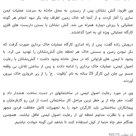
وی افزود: آتش ‌نشانان پس از رسیدن به محل حادثه به سرعت عملیات ایمن
سازی را آغاز کردند و از آنجا که خاک زمین اطراف چاه بکر نبود انجام هر گونه
عملیاتی با ریزش دوباره همراه می شد. آتش ‌نشانان با بستن داربست های فلزی
کارگاه عملیاتی ویژه ای به اجرا گذاشتند.
درویش زاده گفت: پس از راه اندازی کارگاه عملیات خاک برداری صورت گرفت که
بکر نبودن زمین و سستی خاک هر لحظه جان آتش‌نشانان را تهدید می کرد. با
وجود نا ایمنی های فراوانی که در محل حادثه وجود داشت ؛ آتش‌نشانان با رعایت
اصول ایمنی، عملیات خاک برداری را ادامه دادند و پس از ساعتی تلاش بی وقفه
جسم بی جان این کارگر 25 ساله به نام "یاقوت ـ ح" را از زیر خرواری خاک بیرون
آوردند.
وی در مورد رعایت اصول ایمنی در ساختمانهای در دست ساخت هشدار داد و
گفت: حفر چاه از پر خطر ترین مراحل کار ساختمانی است از این رو کارفرمایان و
پیمانکاران ساختمانی باید کارگران خود را به تجهیزات کامل حفاظت فردی مجهز
کنند و با نظارت مداوم لحظه ای از رعایت اصول ایمنی غافل نباشند. همچنین
هنگام حفر چاه حتما از کول استفاده کنند تا شاهد این گونه حوادث نباشیم.
کد مطلب
905170