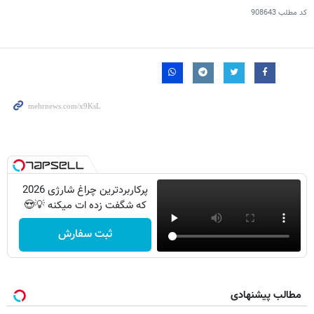
کد مطلب
908643
پرکاربردترین چراغ شارژی 2026
که شگفت زده ات میکنه 💡😍
ثبت سفارش
مطالب پیشنهادی