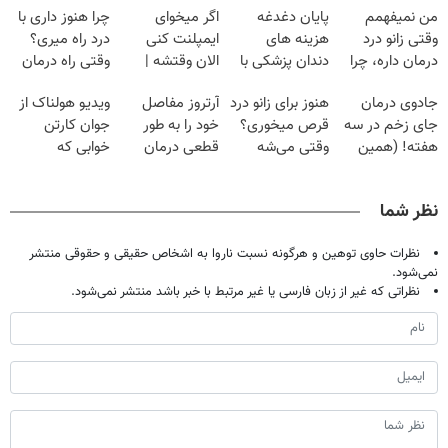
من نمیفهمم
پایان دغدغه
اگر میخوای
چرا هنوز داری با
وقتی زانو درد
هزینه های
ایمپلنت کنی
درد راه میری؟
درمان داره، چرا
دندان پزشکی با
الان وقتشه |
وقتی راه درمان
دردش رو داری
پک سفید کننده
فقط با ۲۵
جلو پاته!
جادوی درمان
هنوز برای زانو درد
آرتروز مفاصل
ویدیو هولناک از
تحمل میکنی؟❗
خانگی
میلیون تومان!!!
جای زخم در سه
قرص میخوری؟
خود را به طور
جوان کارتن
هفته! (همین
وقتی می‌شه
قطعی درمان
خوابی که
حالا رایگان
بدون عمل
کنید!
میلیاردر شد.
صحبت کنید)
درمانش کرد؟؟؟؟
◗پرسش‌نامه◖
آموزش رایگان
نظر شما
نظرات حاوی توهین و هرگونه نسبت ناروا به اشخاص حقیقی و حقوقی منتشر
نمی‌شود.
نظراتی که غیر از زبان فارسی یا غیر مرتبط با خبر باشد منتشر نمی‌شود.