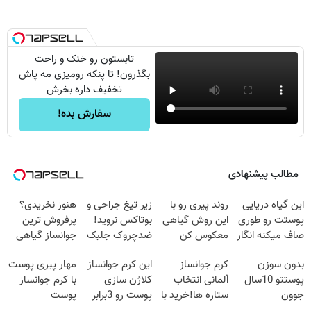
تابستون رو خنک و راحت
بگذرون! تا پنکه رومیزی مه پاش
تخفیف داره بخرش
سفارش بده!
مطالب پیشنهادی
این گیاه دریایی
روند پیری رو با
زیر تیغ جراحی و
هنوز نخریدی؟
پوستت رو طوری
این روش گیاهی
بوتاکس نروید!
پرفروش ترین
صاف میکنه انگار
معکوس کن
ضدچروک جلبک
جوانساز گیاهی
20سال جوون
با40%تخفیف
نصف قیمت
بدون سوزن
کرم جوانساز
این کرم جوانساز
مهار پیری پوست
شدی🔥
پوستتو 10سال
آلمانی انتخاب
کلاژن سازی
با کرم جوانساز
جوون
ستاره ها!خرید با
پوست رو 3برابر
پوست
کن50%تخفیف
تخفیف
میکنه50%تخفیف
آلمانی(تخفیف