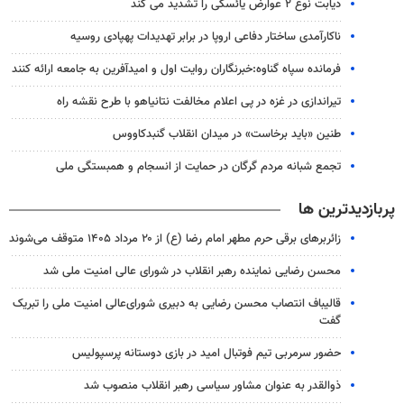
دیابت نوع ۲ عوارض یائسگی را تشدید می کند
ناکارآمدی ساختار دفاعی اروپا در برابر تهدیدات پهپادی روسیه
فرمانده سپاه گناوه:خبرنگاران روایت اول و امیدآفرین به جامعه ارائه کنند
تیراندازی در غزه در پی اعلام مخالفت نتانیاهو با طرح نقشه راه
طنین «باید برخاست» در میدان انقلاب گنبدکاووس
تجمع شبانه مردم گرگان در حمایت از انسجام و همبستگی ملی
پربازدیدترین ها
زائربرهای برقی حرم مطهر امام رضا (ع) از ۲۰ مرداد ۱۴۰۵ متوقف می‌شوند
محسن رضایی نماینده رهبر انقلاب در شورای عالی امنیت ملی شد
قالیباف انتصاب محسن رضایی به دبیری شورای‌عالی امنیت ملی را تبریک
گفت
حضور سرمربی تیم فوتبال امید در بازی دوستانه پرسپولیس
ذوالقدر به عنوان مشاور سیاسی رهبر انقلاب منصوب شد