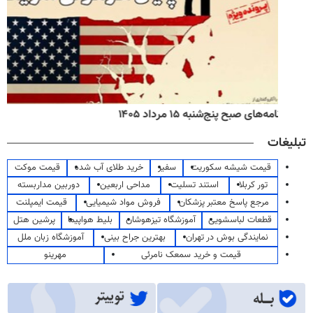
روزنامه‌های صبح چهارشنبه ۱۴ مرداد ۱۴۰۵
تبلیغات
قیمت شیشه سکوریت
سفیر
خرید طلای آب شده
قیمت موکت
تور کربلا
استند تسلیت
مداحی اربعین
دوربین مداربسته
مرجع پاسخ معتبر پزشکان
فروش مواد شیمیایی
قیمت ایمپلنت
قطعات لباسشویی
آموزشگاه تیزهوشان
بلیط هواپیما
پرشین هتل
نمایندگی بوش در تهران
بهترین جراح بینی
آموزشگاه زبان ملل
قیمت و خرید سمعک نامرئی
مهرینو