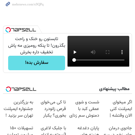
تابستون رو خنک و راحت
بگذرون! تا پنکه رومیزی مه پاش
تخفیف داره بخرش
سفارش بده!
مطالب پیشنهادی
اگر میخوای
شست و شوی
تا کی می‌خوای
به بزرگترین
ایمپلنت کنی
عمقی کبد با
قرص زانودرد
جشنواره ایمپلنت
الان وقتشه |
دمنوش سم زدای
بخوری؟ یکبار
تهران سر بزنید !
فقط با ۲۵
گیاهی
اصولی درمانش
| فقط ۲۵
جادوی درمان
پایان دغدغه
با جلبک لاغری
تسهیلات ۱۵۰
میلیون تومان!!!
کن
میلیون !
جای زخم در سه
هزینه های
3سوته به اندام
میلیون تومان؛