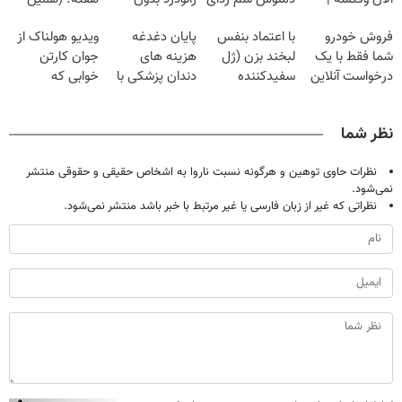
فقط با ۲۵
گیاهی
قرص
حالا رایگان
فروش خودرو
با اعتماد بنفس
پایان دغدغه
ویدیو هولناک از
میلیون تومان!!!
صحبت کنید)
شما فقط با یک
لبخند بزن (ژل
هزینه های
جوان کارتن
درخواست آنلاین
سفیدکننده
دندان پزشکی با
خوابی که
✔
دندان40%تخفیف)
پک سفید کننده
میلیاردر شد.
خانگی
آموزش رایگان
نظر شما
نظرات حاوی توهین و هرگونه نسبت ناروا به اشخاص حقیقی و حقوقی منتشر
نمی‌شود.
نظراتی که غیر از زبان فارسی یا غیر مرتبط با خبر باشد منتشر نمی‌شود.