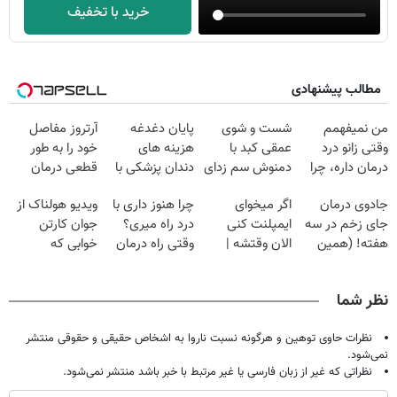
خرید با تخفیف
مطالب پیشنهادی
من نمیفهمم
شست و شوی
پایان دغدغه
آرتروز مفاصل
وقتی زانو درد
عمقی کبد با
هزینه های
خود را به طور
درمان داره، چرا
دمنوش سم زدای
دندان پزشکی با
قطعی درمان
دردش رو داری
گیاهی
پک سفید کننده
کنید!
جادوی درمان
اگر میخوای
چرا هنوز داری با
ویدیو هولناک از
تحمل میکنی؟❗
خانگی
◗پرسش‌نامه◖
جای زخم در سه
ایمپلنت کنی
درد راه میری؟
جوان کارتن
هفته! (همین
الان وقتشه |
وقتی راه درمان
خوابی که
حالا رایگان
فقط با ۲۵
جلو پاته!
میلیاردر شد.
صحبت کنید)
میلیون تومان!!!
آموزش رایگان
نظر شما
نظرات حاوی توهین و هرگونه نسبت ناروا به اشخاص حقیقی و حقوقی منتشر
نمی‌شود.
نظراتی که غیر از زبان فارسی یا غیر مرتبط با خبر باشد منتشر نمی‌شود.