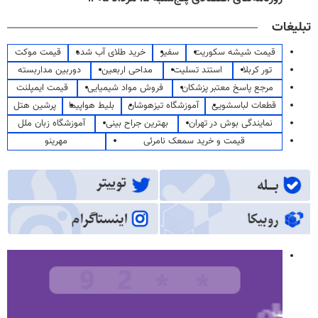
تبلیغات
قیمت شیشه سکوریت
سفیر
خرید طلای آب شده
قیمت موکت
تور کربلا
استند تسلیت
مداحی اربعین
دوربین مداربسته
مرجع پاسخ معتبر پزشکان
فروش مواد شیمیایی
قیمت ایمپلنت
قطعات لباسشویی
آموزشگاه تیزهوشان
بلیط هواپیما
پرشین هتل
نمایندگی بوش در تهران
بهترین جراح بینی
آموزشگاه زبان ملل
قیمت و خرید سمعک نامرئی
مهرینو