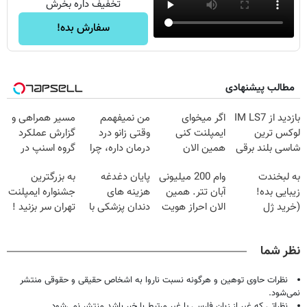
تخفیف داره بخرش
سفارش بده!
مطالب پیشنهادی
بازدید از IM LS7
اگر میخوای
من نمیفهمم
مسیر همراهی و
لوکس ترین
ایمپلنت کنی
وقتی زانو درد
گزارش عملکرد
شاسی بلند برقی
همین الان
درمان داره، چرا
گروه اسنپ در
ایران در باشگاه
وقتشه | فقط با
دردش رو داری
۱۴۰۴
به لبخندت
وام 200 میلیونی
پایان دغدغه
به بزرگترین
انقلاب
۲۵ میلیون
تحمل میکنی؟❗
زیبایی بده!
آبان تتر. همین
هزینه های
جشنواره ایمپلنت
تومان!!!
(خرید ژل
الان احراز هویت
دندان پزشکی با
تهران سر بزنید !
سفیدکننده
کن!
پک سفید کننده
| فقط ۲۵
دندان
خانگی
میلیون !
نظر شما
با40%تخفیف)
نظرات حاوی توهین و هرگونه نسبت ناروا به اشخاص حقیقی و حقوقی منتشر
نمی‌شود.
نظراتی که غیر از زبان فارسی یا غیر مرتبط با خبر باشد منتشر نمی‌شود.