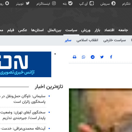
تلگرام
سروش
آی گپ
بله
اینستاگرام
توییتر
روبی
جامعه
اقتصاد
بازار
ورزش
سیاست
بین‌الملل
استان‌ها
عکس
فیلم
مج
سیاست خارجی
انقلاب اسلامی
سایر
تازه‌ترین اخبار
سلیمانی: ناوگان حمل‌ونقل در 
پاسخگوی زائران است
سخنگوی آبفای تهران: وضعیت 
پایدار است/ جیره‌بندی نداریم
آیت‌الله محمدی‌عراقی: خدمت خا