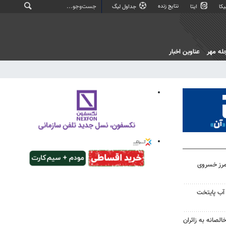
نتایج زنده
کا
ایتا
جداول لیگ
له مهر
عناوین اخبار
مرز خسروی
آب پایتخت
لصانه به زائران