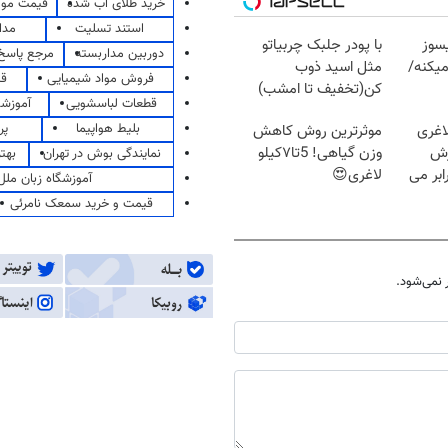
خرید طلای آب شده
قیمت مو
استند تسلیت
مدا
سوز
با پودر جلبک چربیاتو
دوربین مداربسته
مرجع پاسخ 
یکنه/
مثل اسید ذوب
فروش مواد شیمیایی
قی
کن(تخفیف تا امشب)
قطعات لباسشویی
آموزشگ
بلیط هواپیما
پر
اغری
موثرترین روش کاهش
زش
وزن گیاهی! 5تا۷کیلو
نمایندگی بوش در تهران
بهت
یسوزی را 3برابر می
لاغری😍
آموزشگاه زبان ملل
قیمت و خرید سمعک نامرئی
نمی‌شود.