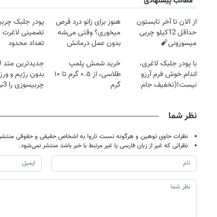
مطالب پیشنهادی
از الان تا آخر تابستون
هنوز برای زانو درد قرص
پودر جلبک چربی
حداقل 12کیلو چربی
میخوری؟ وقتی می‌شه
تضمینی لاغرت م
میسوزونی🧨
بدون عمل درمانش
تعداد محدود
کرد؟؟؟؟
با پودر جلبک لاغری،
خرید شمش پلمپ
جدیدترین متد ل
اندام خوش فرم آرزو
طلاسی، از ۰.۵ گرم تا ۱۰
بدون رژیم و ور
نیست!(تخفیف جام
گرم
چرب
جهانی)
کند
نظر شما
نظرات حاوی توهین و هرگونه نسبت ناروا به اشخاص حقیقی و حقوقی منتشر 
نظراتی که غیر از زبان فارسی یا غیر مرتبط با خبر باشد منتشر نمی‌شود.