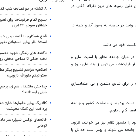
لیل زمینه های بروز تفرقه افکنی در
۸ کشته در دو تصادف شب گذشته
بسیج تمام ظرفیت‌ها برای تعی
خلبانان سوخو ۲۴ ایران
 واحد در جامعه به وجود آید و همه در
قطع همکاری با قلعه نویی هم
است/ نظر برخی مسئولان تغییر 
کست خود می دانند.
ناگفته های زندگی شهید «حسین
در میان جامعه مغایر با امنیت ملی و
نخبه جنگی تا مداحی مخفی رو
قراردهند، می توان زمینه های بروز و
اطلاعیه مراسم تشییع پیکر مط
ستوانیکم «نورالله نارویی»
نه را برای شادی دشمن و بی اعتمادسازی
چرا حتی منتقدان هم زیر پرچم
بابایی ایستادند؟
کالابرگ برخی خانوارها شارژ شد؛
، دست بردارند و مصلحت کشور و جامعه
پرداخت این کمک معیشت
ه گام برداریم.
خانه‌های لوکس شیراز؛ متر دلار
 را دلسوز نظام نیز می خوانند، افزود:
تومانی
 جامعه می شوند و بهتر است حداقل با