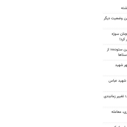
ین وضعیت دیگر
چنان سوژه
کرد!
 ستوده»؛ از
ستاها
هر شهید
 شهید عباس
 تغییر زمانبندی
ی، معامله