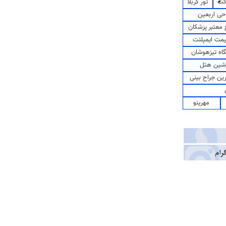
کت
تور کربلا
حی اربعین
معتبر پزشکان
مت ایمپلنت
اه تیزهوشان
شین هتل
رین جراح بینی
مهرینو