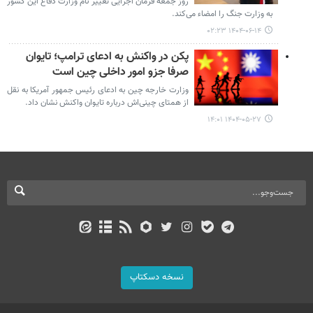
روز جمعه فرمان اجرایی تغییر نام وزارت دفاع این کشور
به وزارت جنگ را امضاء می‌کند.
۱۴۰۴-۰۶-۱۴ ۰۲:۲۳
پکن در واکنش به ادعای ترامپ؛ تایوان
صرفا جزو امور داخلی چین است
وزارت خارجه چین به ادعای رئیس جمهور آمریکا به نقل
از همتای چینی‌اش درباره تایوان واکنش نشان داد.
۱۴۰۴-۰۵-۲۷ ۱۴:۰۱
نسخه دسکتاپ