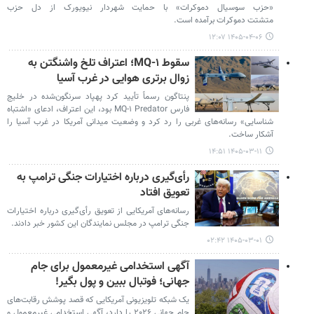
«حزب سوسیال دموکرات» با حمایت شهردار نیویورک از دل حزب
متشتت دموکرات برآمده است.
۱۴۰۵-۰۴-۰۶ ۱۲:۰۷
سقوط MQ-۱؛ اعتراف تلخ واشنگتن به
زوال برتری هوایی در غرب آسیا
پنتاگون رسماً تأیید کرد پهپاد سرنگون‌شده در خلیج
فارس MQ-۱ Predator بود، این اعتراف، ادعای «اشتباه
شناسایی» رسانه‌های غربی را رد کرد و وضعیت میدانی آمریکا در غرب آسیا را
آشکار ساخت.
۱۴۰۵-۰۳-۱۱ ۱۴:۵۱
رأی‌گیری درباره اختیارات جنگی ترامپ به
تعویق افتاد
رسانه‌های آمریکایی از تعویق رأی‌گیری درباره اختیارات
جنگی ترامپ در مجلس نمایندگان این کشور خبر دادند.
۱۴۰۵-۰۳-۰۱ ۰۲:۴۲
آگهی استخدامی غیرمعمول برای جام
جهانی؛ فوتبال ببین و پول بگیر!
یک شبکه تلویزیونی آمریکایی که قصد پوشش رقابت‌های
جام جهانی ۲۰۲۶ را دارد، آگهی استخدامی غیرمعمول و