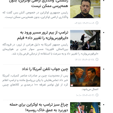
زلنسکی: واگذاری اراضی اوکراین، بدون
همه‌پرسی ممکن نیست
رئیس جمهوری اوکراین در خصوص آتش بس گفت که
واگذاری اراضی اوکراین، بدون همه‌پرسی ممکن نیست.
۱۴۰۴-۱۰-۰۹ ۰۴:۵۸
ترامپ از بیم ترور مسیر ورود به
«ایرفورس‌وان» را تغییر داد+ فیلم
رئیس جمهور آمریکا به دلیل هراس از ترور، در فرودگاه
بین‌المللی فلوریدا مسیر سوار شدن بر هواپیمای
«ایرفورس‌وان» را تغییر داد و به سرعت با استفاده از نردبانی فرعی وارد شد.
۱۴۰۴-۰۷-۲۸ ۱۴:۱۷
چین جواب تلفن آمریکا را نداد
پس از محدودیت چین بر صادرات عناصر کمیاب، آمریکا
خبر داد تماس‌هایش با پکن بی‌پاسخ مانده و ترامپ اعلام
کرد از اول نوامبر تعرفه ۱۰۰ درصدی بر کالاهای چینی
اعمال می‌شود.
۱۴۰۴-۰۷-۲۱ ۱۰:۱۰
چراغ سبز ترامپ به اوکراین برای حمله
دوربرد به عمق خاک روسیه!