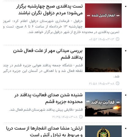
تست پدافندی صبح چهارشنبه برگزار
می‌شود؛ مردم دزفول نگران نباشند
دزفول - فرمانداری شهرستان دزفول اعلام کرد: امروز
چهارشنبه ۱۳ خردادماه از ساعت ۶ تا ۸ صبح، تست و
تمرین پدافندی در محدوده خارج از شهر دزفول برگزار خواهد شد.
۱۴۰۵-۰۳-۱۳ ۰۶:۵۲
بررسی میدانی مهر از علت فعال شدن
پدافند قشم
قشم - شامگاه جمعه پدافند هوایی جزیره قشم در چند
نقطه فعال شد و با اهدافی در آسمان این جزیره درگیر
شد.
۱۴۰۵-۰۳-۰۸ ۲۱:۵۸
شنیده شدن صدای فعالیت پدافند در
محدوده جزیره قشم
قشم‌- دقایقی پیش پدافند شهرستان قشم فعال شد.
۱۴۰۵-۰۳-۰۸ ۲۱:۳۵
ارتش: منشا صدای انفجارها از سمت دریا
و مربوط به تبادل آتش است