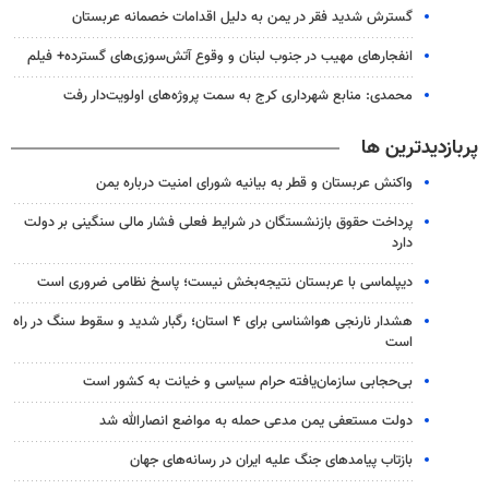
گسترش شدید فقر در یمن به دلیل اقدامات خصمانه عربستان
انفجارهای مهیب در جنوب لبنان و وقوع آتش‌سوزی‌های گسترده+ فیلم
محمدی: منابع شهرداری کرج به سمت پروژه‌های اولویت‌دار رفت
پربازدیدترین ها
واکنش عربستان و قطر به بیانیه شورای امنیت درباره یمن
پرداخت حقوق بازنشستگان در شرایط فعلی فشار مالی سنگینی بر دولت
دارد
دیپلماسی با عربستان نتیجه‌بخش نیست؛ پاسخ نظامی ضروری است
هشدار نارنجی هواشناسی برای ۴ استان؛ رگبار شدید و سقوط سنگ در راه
است
بی‌حجابی سازمان‌یافته حرام سیاسی و خیانت به کشور است
دولت مستعفی یمن مدعی حمله به مواضع انصارالله شد
بازتاب پیامدهای جنگ علیه ایران در رسانه‌های جهان