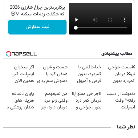
پرکاربردترین چراغ شارژی 2026
که شگفت زده ات میکنه 💡😍
ثبت سفارش
مطالب پیشنهادی
❌سمت جراحی
خداحافظی با
شست و شوی
اگر میخوای
نرو❌ درمان
کمردرد، بدون
عمقی کبد با
ایمپلنت کنی
کمردرد بدون
قرص و آمپول
دمنوش سم زدای
همین الان
قرص و دارو
گیاهی
وقتشه | فقط با
دندونت از دست
‼️جراحی ممنوع‼️
من نمیفهمم
پایان دغدغه
۲۵ میلیون
رفته؟ وقت
درمان کمر درد
وقتی زانو درد
هزینه های
تومان!!!
ایمپلنت
بدون جراحی و
درمان داره، چرا
دندان پزشکی با
دیجیتاله
دوره نقاهت
دردش رو داری
پک سفید کننده
تحمل میکنی؟❗
خانگی
نظر شما