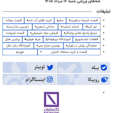
روزنامه‌های صبح شنبه ۱۷ مرداد ۱۴۰۵
تبلیغات
قیمت شیشه سکوریت
سفیر
خرید طلای آب شده
قیمت موکت
تور کربلا
استند تسلیت
مداحی اربعین
دوربین مداربسته
مرجع پاسخ معتبر پزشکان
فروش مواد شیمیایی
قیمت ایمپلنت
قطعات لباسشویی
آموزشگاه تیزهوشان
بلیط هواپیما
پرشین هتل
نمایندگی بوش در تهران
بهترین جراح بینی
آموزشگاه زبان ملل
قیمت و خرید سمعک نامرئی
مهرینو