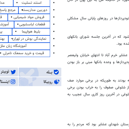
برگشت بخورد در حالیکه من به این پول در حال
استند تسلیت
مدا
دوربین مداربسته
مرجع پاسخ 
فروش مواد شیمیایی
قی
ودپردازها در روزهای پایانی سال مشکلی
قطعات لباسشویی
آموزشگ
بلیط هواپیما
پر
ود که در آخرین جلسه شورای بانکهای
نمایندگی بوش در تهران
بهت
ده بود.
آموزشگاه زبان ملل
قیمت و خرید سمعک نامرئی
شایر خرم آباد تا انتهای خیابان ولیعصر
دازها و وعده بانکها مبنی بر باز بودن
 بودند به طوریکه در برخی موارد صف
از شلوغی صفوف را به خراب بودن برخی
لوغی در آخرین روز کاری سال عجیب به
رستان شهدای عشایر بود که مردم را به