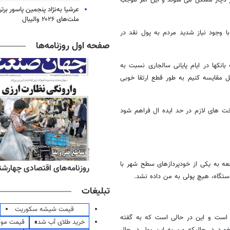
ر دچار مشکل می شوند و این امر موجب
عرشیا به‌نژاد پنجمین پاسور برتر
ملت‌های ۲۰۲۶ والیبال
 وجود نیاز شدید مردم به پول نقد در
صفحه اول روزنامه‌ها
انکها در ایام پایانی سالجاری نسبت به
ل مقایسه کنیم به طور قطع ارتقا خوبی
خت های لازم در حد ایده ال فراهم شود
جعه به یکی از خودپردازهای سطح شهر با
ه‌های اقتصادی چهارشنبه ۱۴ مرداد ۱۴۰۵
روزنامه‌های ورزشی چهارشنبه ۱۴ مرداد ۴۰۵
تگاه، هیچ پولی به من داده نشد.
تبلیغات
قیمت شیشه سکوریت
 است و این در حالی است که به گفته
خرید طلای آب شده
قیمت مو