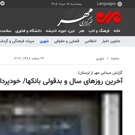
پنجشنبه ۱۵ مرداد ۱۴۰۵
خانه
فرهنگ و ادب
هنر
دين، حوزه، انديشه
دانشگاه و فناوری
سلامت
عناوین اخبار
انتظامی
قضایی و حقوقی
شهری
میراث فرهنگی و گردش
جامعه
شهری
۲۹ اسفند ۱۳۸۸، ۱۲:۱۷
گزارش میدانی مهر از لرستان/
آخرین روزهای سال و بدقولی بانکها/ خودپردازه