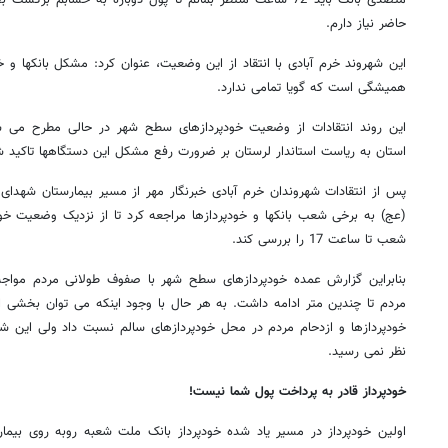
متصدی بانک باید 72 ساعت منتظر بمانم تا پول دوباره به حسابم 
حاضر نیاز دارم.
این شهروند خرم آبادی با انتقاد از این وضعیت، عنوان کرد: مشکل بانکها و خ
همیشگی است که گویا تمامی ندارد.
این روند انتقادات از وضعیت خودپردازهای سطح شهر در حالی مطرح می ش
استان به ریاست استاندار لرستان بر ضرورت رفع مشکل این دستگاهها تاکید ش
پس از انتقادات شهروندان خرم آبادی خبرنگار مهر از مسیر بیمارستان شهدای ع
(عج) به برخی شعب بانکها و خودپردازها مراجعه کرد تا از نزدیک وضعیت خودپر
شعب تا ساعت 17 را بررسی کند.
بنابراین گزارش عمده خودپردازهای سطح شهر با صفوف طولانی مردم مواجه
مردم تا چندین متر ادامه داشت. به هر حال با وجود اینکه می توان بخشی 
خودپردازها و ازدحام مردم در محل خودپردازهای سالم نسبت داد ولی این ش
نظر نمی رسید.
خودپرداز قادر به پرداخت پول شما نیست!
اولین خودپرداز در مسیر یاد شده خودپرداز بانک ملت شعبه روبه روی بیما