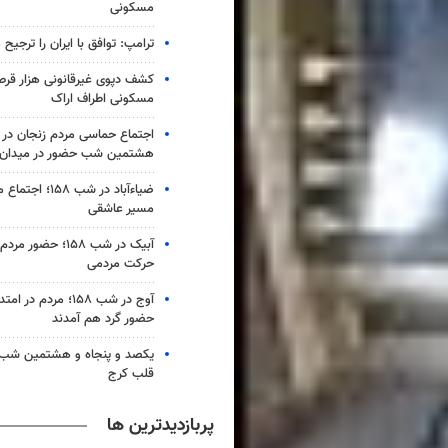
مسکونی
ترامپ: توافق با ایران را ترجیح
کشف دپوی غیرقانونی هزار قرص
مسکونی اطراف اراک
اجتماع حماسی مردم زنجان در 
هشتمین شب حضور در میدان
ضیاء‌آباد در شب ۵۸
مسیر عاشقی
آبیک در شب ۱۵۸؛ حضو
حرکت مردمی
آوج در شب ۱۵۸؛ مردم د
حضور گرد هم آمدند
یکصد و پنجاه و هشتمین شب 
قلب کرج
پربازدیدترین ها