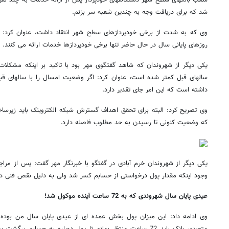
شعب بانکهای سطح شهر دستگاههای خودپرداز پس از ارائه خدمات به چند نف
شد که برای دریافت وجه به چندین شعبه سر بزنم.
وی که به شدت از برخی خودپردازهای سطح شهر انتقاد داشت، عنوان کرد: با
روزهای پایانی سال در حال حاضر تنها برخی خودپردازها خدمات ارائه می کنند.
یکی دیگر از شهروندان که شاهد گفتگوی مهر بود با تاکید بر اینکه مشکلات ب
سالهای قبل کمتر شده است، عنوان کرد: اگر وضعیت امسال را با سالهای قب
داشته است که این امر جای تقدیر دارد.
وی تصریح کرد: البته برای تحقق اهداف گسترش شبکه الکتروینک باید زیرسا
که وضعیت کنونی تا رسیدن به حد مطلوب فاصله دارد.
یکی دیگر از شهروندان خرم آبادی در گفتگو با خبرنگار مهر گفت: پس از مرا
روزنامه‌های صبح چهارشنبه ۱۴ مرداد ۱۴۰۵
روزنام
وجود اینکه مقدار پول درخواستی از حسابم کسر شد ولی به دلیل نقص فنی دس
عیدی پایان سال شهروندی که به 72 ساعت آینده موکول شد!
وی ادامه داد: این میزان پول بخش عمده ای از عیدی پایان سال من بوده