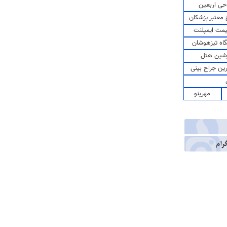
حی اربعین
معتبر پزشکان
مت ایمپلنت
اه تیزهوشان
شین هتل
رین جراح بینی
مهرینو