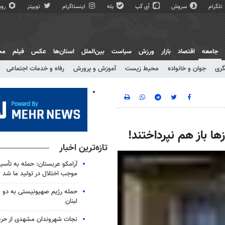
تلگرام
سروش
آی گپ
بله
اینستاگرام
توییتر
روبی
جامعه
اقتصاد
بازار
ورزش
سیاست
بین‌الملل
استان‌ها
عکس
فیلم
مج
گری
جوان و خانواده
محیط زیست
آموزش و پرورش
رفاه و خدمات اجتماعی
ا باز هم نپرداختند!
تازه‌ترین اخبار
آرامکو عربستان: حمله به تأس
موجب اختلال در تولید ما شد
حمله رژیم صهیونیستی به دو 
لبنان
نجات شهروندان مشهدی از حری