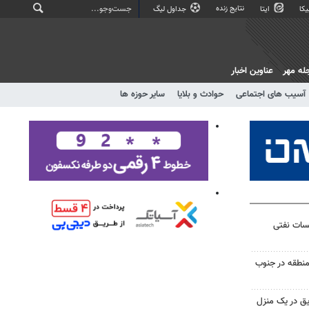
نتایج زنده
کا
ایتا
جداول لیگ
له مهر
عناوین اخبار
آسیب های اجتماعی
حوادث و بلایا
سایر حوزه ها
یسات نفتی
منطقه در جنوب
ق در یک منزل