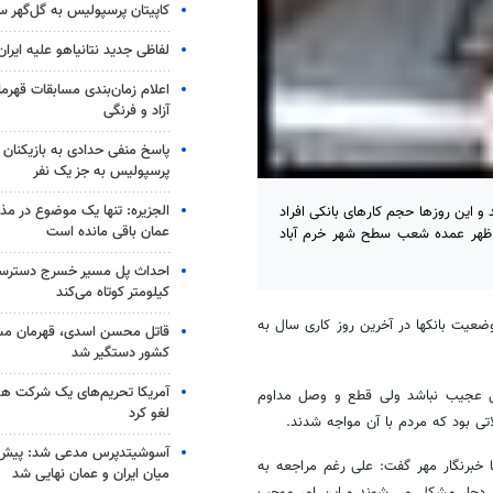
کاپیتان پرسپولیس به گل‌گهر 
لفاظی جدید نتانیاهو علیه ایران
اعلام زمان‌بندی مسابقات قهر
آزاد و فرنگی
پاسخ منفی حدادی به بازیکنان 
پرسپولیس به جز یک نفر
الجزیره: تنها یک موضوع در مذا
وزهای خود را می گذراند و این روزها حجم کارهای بانکی افراد
عمان باقی مانده است
از ظهر عمده شعب سطح شهر خرم آباد
کیلومتر کوتاه می‌کند
وضعیت بانکها در آخرین روز کاری سال به
قاتل محسن اسدی، قهرمان م
کشور دستگیر شد
آمریکا تحریم‌های یک شرکت هوا
ال عجیب نباشد ولی قطع و وصل مداوم
لغو کرد
ی بود که مردم با آن مواجه شدند.
آسوشیتدپرس مدعی شد: پیش‌
 خبرنگار مهر گفت: علی رغم مراجعه به
میان ایران و عمان نهایی شد