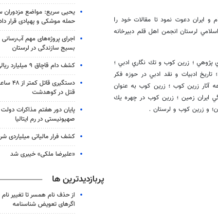
یحیی سریع: مواضع مزدوران 
 و ايران دعوت نمود تا مقالات خود را
حمله موشکی و پهپادی قرار داد
اسلامي لرستان انجمن اهل قلم دبيرخانه
اجرای پروژه‌های مهم آب‌رسانی
بسیج سازندگی در لرستان
ن كوب و مولوي پژوهي ؛ زرين كوب و تك نگاري ادبي ؛
کشف دام قاچاق ۹ میلیارد ریالی در بیجار
تاريخ ادبيات و نقد ادبي در حوزه فكر
دستگیری قا
 آثار زرين كوب ؛ زرين كوب به عنوان
قتل در کوهدشت
 ايران زمين ؛ زرين كوب در چهره يك
ن؛ و زرين كوب و لرستان .
پایان دور هفتم مذاکرات دولت ل
صهیونیستی در رم ایتالیا
کشف فرار مالیاتی میلیاردی شر
«علیرضا ملکی» خیبری شد
پربازدیدترین ها
از حذف نام همسر تا تغییر نام خ
اگرهای تعویض شناسنامه