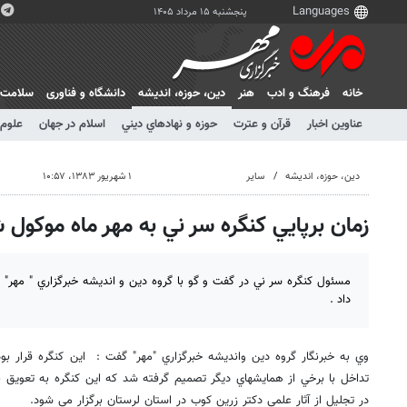
پنجشنبه ۱۵ مرداد ۱۴۰۵
خانه
فرهنگ و ادب
هنر
دين، حوزه، انديشه
دانشگاه و فناوری
سلامت
عناوین اخبار
قرآن و عترت
حوزه و نهادهاي ديني
اسلام در جهان
علوم 
دين، حوزه، انديشه
سایر
۱ شهریور ۱۳۸۳، ۱۰:۵۷
زمان برپايي كنگره سر ني به مهر ماه موكول 
مسئول كنگره سر ني در گفت و گو با گروه دين و انديشه خبرگزاري " مهر" خب
داد .
وي به خبرنگار گروه دين وانديشه خبرگزاري "مهر" گفت : اين كنگره قرار بود 
تداخل با برخي از همايشهاي ديگر تصميم گرفته شد كه اين كنگره به تعويق ب
در تجليل از آثار علمي دكتر زرين كوب در استان لرستان برگزار مي شود.