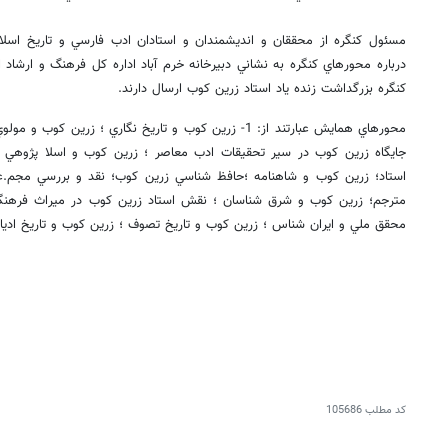
مسئول كنگره از محققان و انديشمندان و استادان ادب فارسي و تاريخ اسلام
درباره محورهاي كنگره به نشاني دبيرخانه خرم آباد اداره كل فرهنگ و ارشاد 
كنگره بزرگداشت زنده ياد استاد زرين كوب ارسال دارند.
محورهاي همايش عبارتند از: 1- زرين كوب و تاريخ نگاري ؛ زري
جايگاه زرين كوب در سير تحقيقات ادب معاصر ؛ زرين كوب و اسلا پژوهي ؛ 
استاد؛ زرين كوب و شاهنامه ؛حافظ شناسي زرين كوب؛ نقد و بررسي مجم.عه
مترجم؛ زرين كوب و شرق شناسان ؛ نقش استاد زرين كوب در ميراث فرهنگي
محقق ملي و ايران شناس ؛ زرين كوب و تاريخ تصوف ؛ زرين كوب و تاريخ اديا
کد مطلب
105686