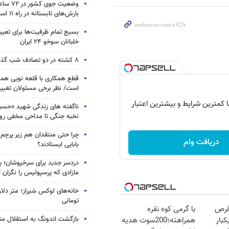
وضعیت جوی
بارش‌های تابستانه در راه ۱۱ استان
بسیج تمام ظرفیت‌ها برای تعی
خلبانان سوخو ۲۴ ایران
۸ کشته در دو تصادف شب گذشته
قطع همکاری با قلعه نویی هم
است/ نظر برخی مسئولان تغییر 
با کمترین شرایط و بیشترین اعتبار
ناگفته های زندگی شهید «حسین
نخبه جنگی تا مداحی مخفی رو
چرا حتی منتقدان هم زیر پرچم
دریافت وام
بابایی ایستادند؟
دردسر جدید برای سرخپوشان؛ پی
مازادی که پرسپولیس را نگران ک
خانه‌های لوکس شیراز؛ متر دلار
تومانی
قرص
با گرمی کوه نقره
بازگشت اندونگ به استقلال م
کبار
همراهته؛200سوت هدیه