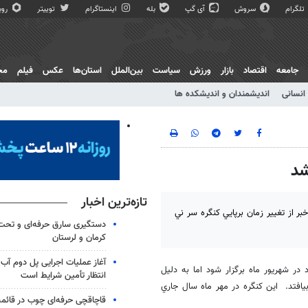
تلگرام
سروش
آی گپ
بله
اینستاگرام
توییتر
روبی
جامعه
اقتصاد
بازار
ورزش
سیاست
بین‌الملل
استان‌ها
عکس
فیلم
مج
انسانی
اندیشمندان و اندیشکده ها
شد
تازه‌ترین اخبار
ر از تغيير زمان برپايي كنگره سر ني
دستگیری سارق حرفه‌ای و تح
کرمان و لرستان
آغاز عملیات اجرایی پل دوم آب 
در شهريور ماه برگزار شود اما به دليل
انتظار تأمین شرایط است
يافتد. اين كنگره در مهر ماه سال جاري
قاچاقچی حرفه‌ای چوب در قائم