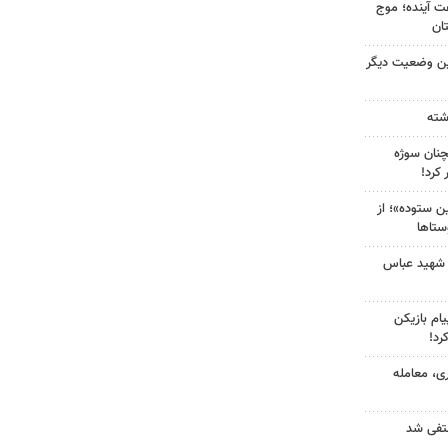
 کشور در ۷۲ ساعت آینده؛ موج
ین وضعیت دیگر
چنان سوژه
کرد!
 ستوده»؛ از
ستاها
 شهید عباس
ام بازیکن
رد!
ی، معامله
نتفی شد