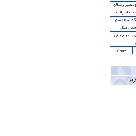
معتبر پزشکان
مت ایمپلنت
اه تیزهوشان
شین هتل
رین جراح بینی
مهرینو