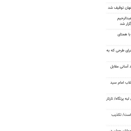
دالرحیم
زار شد
با همتای
جرای طرحی که به
د آسانی مقابل
لاب امام سید
 پرتگاه/ تارتار
 است/ تکذیب
وانان جهان در