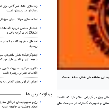
راه‌اندازی خانه خبر گامی برای 
رسانه‌ای در اردستان است
آماده سازی مواکب برای میزبانی
هشدار حماس درباره اقدامات ت
اشغالگران در کرانه باختری
احتمال سفر ویتکاف و کوشنر به 
روسیه
اینفوگرافیک؛ نقش راهبردی سی
بلوچستان در تامین بازار موز ک
ذاکری هرندی: مدیریت شهری بم ب
اقدامات عمرانی روزمره باشد
حاصره این منطقه طی شش ماهه نخست
اعزام زائر اولی‌های آبادانی به 
پربازدیدترین ها
للی پول در گزارشی اعلام کرد که اقتصاد
رژیم صهیونیستی در قتل مداح 
لی و تغییرات گسترده در سیاست های
ایجاد وحشت در جامعه است