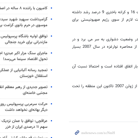
کامیون با راننده ۸ ساله در اصفهان توقیف شد
"اسامه کنعان" تهیه کننده این گزارش با بیان اینکه اقتصاد نوارغزه در این مدت 16 و کرانه باختری 9 درصد رشد داشته
گرامیداشت سپهبد شهید سیدعب
 لازم از سوی رژیم صهیونیستی برای
موسوی در حرم بانوی کرامت برگ
توافق اولیه باشگاه پرسپولیس 
در وضعیت دشواری به سر می برد و در
مازندرانی برای خرید جنجالی
واقع این رشد در مقایسه با سال 1994 زمان امضای توافقنامه اسلو یا پیش از محاصره نوارغزه در سال 2007 بسیار
ماجرای سنگ مزار اکبر عبدی؛ ا
تحول اقتصاد سینما می‌رسد!
ر اتفاق افتاده است و احتمالا نسبت آن
تمجید رسانه آلبانیایی از عملکر
استقلال خوزستان
خاطرنشان می شود رژیم صهیونیستی به بهانه کنترل جنبش حماس بر نوارغزه از ژوئن 2007 تاکنون این منطقه را تحت
تصویر جدیدی از رهبر معظم انق
مجتبی خامنه‌ای
حرکت سرمربی پرسپولیس روی لبه
دیگر بهانه‌ای نخواهد داشت
عراقچی: توافق با عمان نزدیک
سهم ۱۱ درصدی ایران از خزر
سرنوشت قهرمانان کشتی آزاد ج