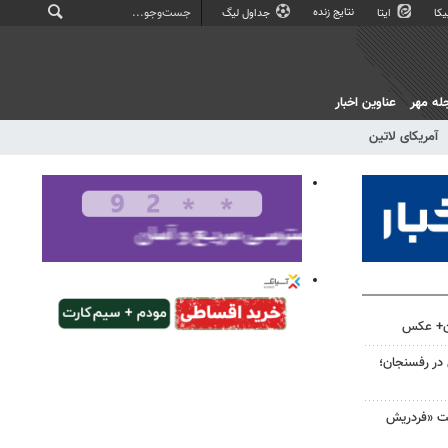
نتایج زنده
کا
ایتا
جداول لیگ
له مهر
عناوین اخبار
آمریکای لاتین
ان+ عکس
 در رفسنجان؛
لت «فردریش