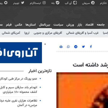
تلگرام
سروش
آی گپ
بله
اینستاگرام
توییتر
روبی
جامعه
اقتصاد
بازار
ورزش
سیاست
بین‌الملل
استان‌ها
عکس
فیلم
مج
اسیا
غرب آسیا و آفریقای شمالی
آفریقای مرکزی و جنوبی
اروپا
آمریکای شمالی
تازه‌ترین اخبار
عمو پورنگ در مرکز طبی کودک
انهدام باند سارقان سیم و کابل
کشف محموله ۱۸۰ میلیاردی
تظاهرات هزاران نفری علیه دو
مرتس» در آلمان