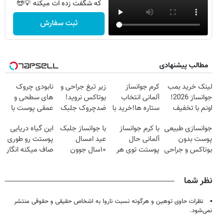
که شگفت زده ات میکنه 💡😍
ثبت سفارش
مطالب پیشنهادی
لینک خرید بمب
کرم جوانساز
زیر تیغ جراحی و
نابودی چروک
جوانساز 2026!
آلمانی انتخاب
بوتاکس نروید!
های سطحی و
اونم با تخفیف
ستاره ها!خرید با
ضدچروک جلبک
عمقی پوست با
ویژه
تخفیف
با40%تخفیف
کرم
جوانسازی طبیعی
با کرم جوانساز
با جوانساز جلبک
این گیاه دریایی
آلمانی(45%تخفیف)
پوست بدون
آلمانی حال
عید امسال
پوستت رو طوری
بوتاکس و جراحی
پوستت توی هر
۱۰سال جوون
صاف میکنه انگار
😳! خرید با
فصلی
تری
20سال جوون
تخفیف ویژه
خوبه۴۵٪تخفیف
شدی🔥
نظر شما
نظرات حاوی توهین و هرگونه نسبت ناروا به اشخاص حقیقی و حقوقی منتشر
نمی‌شود.