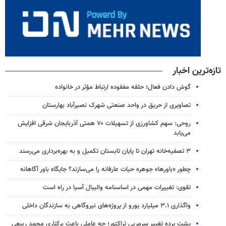
تازه‌ترین اخبار
گوش دادن فعال؛ حلقه مفقوده ارتباط مؤثر در خانواده
تصاویری از حریق در واحد صنعتی شهرک نصیرآباد بهارستان
روحی: سهم کشاورزی از تسهیلات ۷۰ همتی آذربایجان شرقی افزایش
می‌یابد
۳ ﺗﺼﻔﻴﻪ‌ﺧﺎﻧﻪ‌ تهران تا پایان تابستان تکمیل و به بهره‌برداری می‌رسند
چطور «باورها» جوهره حیات عارفانه را می‌سازند؟ جایگاه باور آگاهانه
تقوی: تغییرات مهمی در اساسنامه والیبال آسیا در راه است
واگذاری ۳.۱ میلیارد یورو از پروژه‌های نیروگاهی به سازندگان داخلی
پشت پرده تغییر سرمربی تراکتور؛ چه عاملی باعث برکناری محمد ربیعی