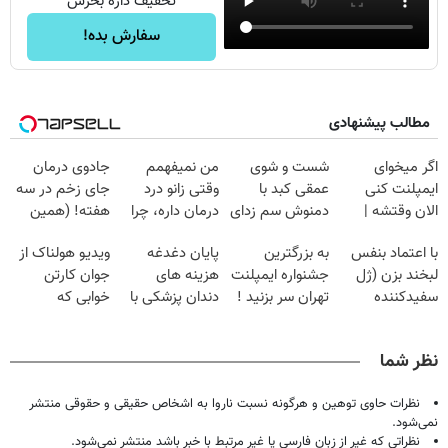
تخفیف داره بخرش
سفارش بده!
مطالب پیشنهادی
اگر میخوای
شست و شوی
من نمیفهمم
جادوی درمان
ایمپلنت کنی
عمقی کبد با
وقتی زانو درد
جای زخم در سه
الان وقتشه |
دمنوش سم زدای
درمان داره، چرا
هفته! (همین
فقط با ۲۵
گیاهی
دردش رو داری
حالا رایگان
با اعتماد بنفس
به بزرگترین
پایان دغدغه
ویدیو هولناک از
میلیون تومان!!!
تحمل میکنی؟❗
صحبت کنید)
لبخند بزن (ژل
جشنواره ایمپلنت
هزینه های
جوان کارتن
سفیدکننده
تهران سر بزنید !
دندان پزشکی با
خوابی که
دندان40%تخفیف)
| فقط ۲۵
پک سفید کننده
میلیاردر شد.
میلیون !
خانگی
آموزش رایگان
نظر شما
نظرات حاوی توهین و هرگونه نسبت ناروا به اشخاص حقیقی و حقوقی منتشر
نمی‌شود.
نظراتی که غیر از زبان فارسی یا غیر مرتبط با خبر باشد منتشر نمی‌شود.