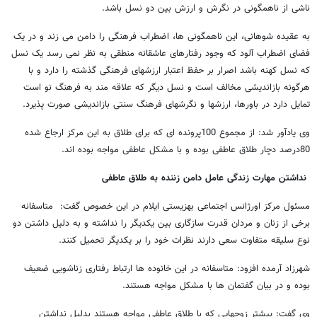
ناشی از ناهمگونی در نگرش و ارزش بین دو نسل باشد.
به عقیده شوهانی، این ناهمگونی ها، اضطراب فرهنگی را دامن می زند و در یک
فضای اضطراب آلود که وجود رفتارهای عاشقانه منطقی به نظر نمی رسد یک نسل
که نسل کهنه باشد اصرار بر حفظ اعتبار ارزشهای فرهنگی گذشته را دارد و با
هرگونه بازاندیشی مخالف است و نسل دیگر که علاقه مند به فرهنگ نو است
تمایل دارد در باورها، ارزشها و نگرشهای فرهنگ سنتی بازاندیشی صورت پذیرد.
وی یادآور شد: از مجموع 100پرونده ای که برای طلاق به این مرکز ارجاع شده
80درصد دچار طلاق عاطفی بوده و با مشکل عاطفی مواجه بوده اند.
نداشتن مهارت زندگی عامل دامن زننده به طلاق عاطفی
مسئول مرکز اورژانس اجتماعی بهزیستی ایلام در این خصوص گفت: متاسفانه
برخی از زنان و مردان قدرت سازگاری بین یکدیگر را نداشته و به دلیل داشتن دو
نوع سلیقه متفاوت سعی دارند نظرات خود را بر یکدیگر تحمیل کنند.
شهرزاد آرمده افزود: متاسفانه در این خانوده ها ارتباط رفتاری زناشویی ضعیف
بوده و در بیان گفتمان ها با مشکل مواجه هستند.
وی گفت: بیشتر زوجهایی که با طلاق عاطفی مواجه هستند بدلیل نداشتن