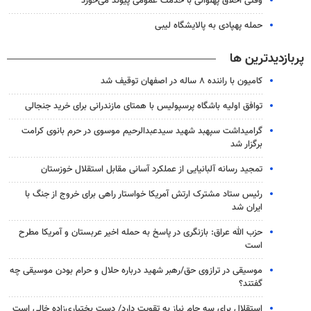
وقتی اخلاق پهلوانی با خدمت عمومی پیوند می‌خورد
حمله پهپادی به پالایشگاه لیبی
پربازدیدترین ها
کامیون با راننده ۸ ساله در اصفهان توقیف شد
توافق اولیه باشگاه پرسپولیس با همتای مازندرانی برای خرید جنجالی
گرامیداشت سپهبد شهید سیدعبدالرحیم موسوی در حرم بانوی کرامت
برگزار شد
تمجید رسانه آلبانیایی از عملکرد آسانی مقابل استقلال خوزستان
رئیس ستاد مشترک ارتش آمریکا خواستار راهی برای خروج از جنگ با
ایران شد
حزب الله عراق: بازنگری در پاسخ به حمله اخیر عربستان و آمریکا مطرح
است
موسیقی در ترازوی حق/رهبر شهید درباره حلال و حرام بودن موسیقی چه
گفتند؟
استقلال برای سه جام نیاز به تقویت دارد/ دست بختیاری‌زاده خالی است