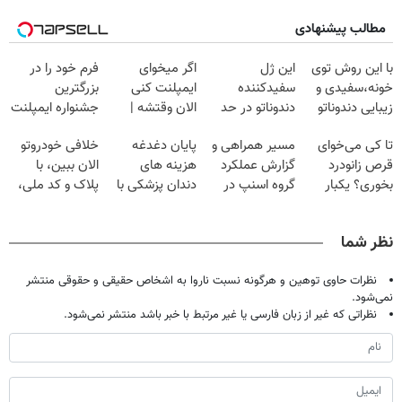
مطالب پیشنهادی
با این روش توی
این ژل
اگر میخوای
فرم خود را در
خونه،سفیدی و
سفیدکننده
ایمپلنت کنی
بزرگترین
زیبایی دندوناتو
دندوناتو در حد
الان وقتشه |
جشنواره ایمپلنت
برگردون
لمینت سفید
فقط با ۲۵
تهران پر کنید ! |
تا کی می‌خوای
مسیر همراهی و
پایان دغدغه
خلافی خودروتو
(40%off)
میکنه
میلیون تومان!!!
فقط ۲۵ میلیون
قرص زانودرد
گزارش عملکرد
هزینه های
الان ببین، با
(40%تخفیف)
بخوری؟ یکبار
گروه اسنپ در
دندان پزشکی با
پلاک و کد ملی،
اصولی درمانش
۱۴۰۴
پک سفید کننده
بدون نیاز به
کن
خانگی
مراجعه حضوری
نظر شما
نظرات حاوی توهین و هرگونه نسبت ناروا به اشخاص حقیقی و حقوقی منتشر
نمی‌شود.
نظراتی که غیر از زبان فارسی یا غیر مرتبط با خبر باشد منتشر نمی‌شود.