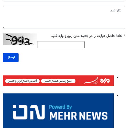
*
لطفا حاصل عبارت را در جعبه متن روبرو وارد کنید
ارسال