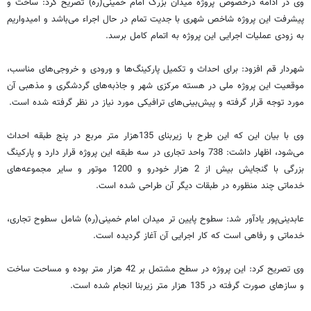
وی در ادامه درخصوص پروژه میدان بزرگ امام خمینی(ره) تصریح کرد: ساخت و
پیشرفت این پروژه شاخص شهری با جدیت تمام در حال اجراء می‌باشد و امیدواریم
به زودی عملیات اجرایی این پروژه به اتمام کامل برسد.
شهردار قم افزود: برای احداث و تکمیل پارکینگ‌ها و ورودی و خروجی‌های مناسب،
موقعیت این پروژه ملی در هسته مرکزی شهر و جاذبه‌های گردشگری و مذهبی آن
مورد توجه قرار گرفته و پیش‌بینی‌های ترافیکی مورد نیاز در نظر گرفته شده است.
وی با بیان این که این طرح با زیربنای 135هزار متر مربع در پنج طبقه احداث
می‌شود، اظهار داشت: 738 واحد تجاری در سه طبقه این پروژه قرار دارد و پارکینگ
بزرگی با گنجایش بیش از 2 هزار خودرو و 1200 موتور و سایر مجموعه‌های
خدماتی چند منظوره در طبقات دیگر آن طراحی شده است.
عابدینی‌پور یادآور شد: سطوح پایین تر میدان امام خمینی(ره) شامل سطوح تجاری،
خدماتی و رفاهی است که کار اجرایی آن آغاز گردیده است.
وی تصریح کرد: این پروژه در سطح مشتمل بر 42 هزار متر بوده و مساحت ساخت
و سازهای صورت گرفته در 135 هزار متر زیربنا انجام شده است.