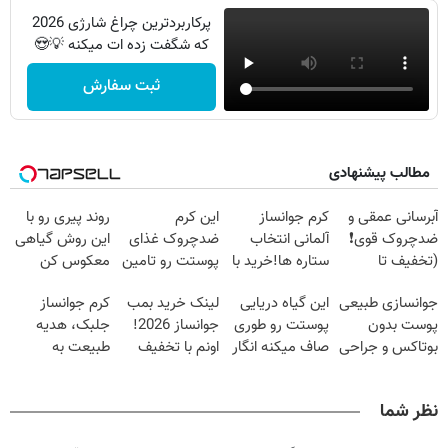
پرکاربردترین چراغ شارژی 2026
که شگفت زده ات میکنه 💡😍
ثبت سفارش
مطالب پیشنهادی
آبرسانی عمقی و
کرم جوانساز
این کرم
روند پیری رو با
ضدچروک قوی❗
آلمانی انتخاب
ضدچروک غذای
این روش گیاهی
(تخفیف تا
ستاره ها!خرید با
پوستت رو تامین
معکوس کن
امشب🔥)
تخفیف
میکنه (خرید با
جوانسازی طبیعی
این گیاه دریایی
لینک خرید بمب
کرم جوانساز
40%تخفیف)
پوست بدون
پوستت رو طوری
جوانساز 2026!
جلبک، هدیه
بوتاکس و جراحی
صاف میکنه انگار
اونم با تخفیف
طبیعت به
😳! خرید با
20سال جوون
ویژه
شما(خرید با
تخفیف ویژه
شدی🔥
تخفیف ویژه)
نظر شما