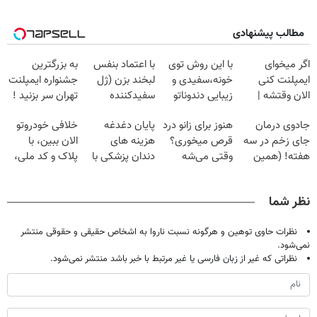
مطالب پیشنهادی
اگر میخوای
با این روش توی
با اعتماد بنفس
به بزرگترین
ایمپلنت کنی
خونه،سفیدی و
لبخند بزن (ژل
جشنواره ایمپلنت
الان وقتشه |
زیبایی دندوناتو
سفیدکننده
تهران سر بزنید !
فقط با ۲۵
برگردون
دندان40%تخفیف)
| فقط ۲۵
جادوی درمان
هنوز برای زانو درد
پایان دغدغه
خلافی خودروتو
میلیون تومان!!!
(40%off)
میلیون !
جای زخم در سه
قرص میخوری؟
هزینه های
الان ببین، با
هفته! (همین
وقتی می‌شه
دندان پزشکی با
پلاک و کد ملی،
حالا رایگان
بدون عمل
پک سفید کننده
بدون نیاز به
صحبت کنید)
درمانش کرد؟؟؟؟
خانگی
مراجعه حضوری
نظر شما
نظرات حاوی توهین و هرگونه نسبت ناروا به اشخاص حقیقی و حقوقی منتشر
نمی‌شود.
نظراتی که غیر از زبان فارسی یا غیر مرتبط با خبر باشد منتشر نمی‌شود.