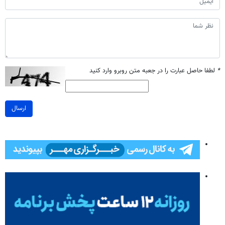
*
لطفا حاصل عبارت را در جعبه متن روبرو وارد کنید
ارسال