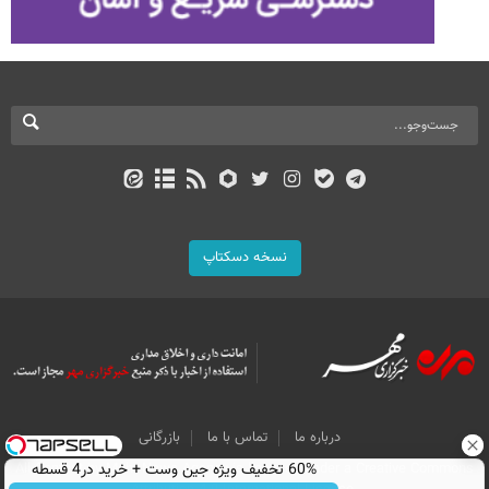
نسخه دسکتاپ
درباره ما
تماس با ما
بازرگانی
60% تخفیف ویژه جین وست + خرید در4 قسطه
All Content by Mehr News Agency is licensed under a Creative Commons