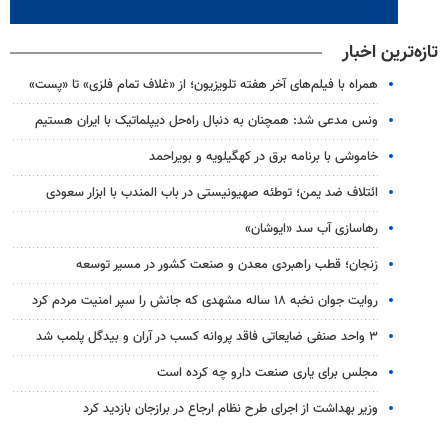
تازه‌ترین اخبار
همراه با فیلم‌های آخر هفته تلویزیون؛ از «غلاف تمام فلزی» تا «پست»
ونس مدعی شد: همچنان به دنبال راه‌حل دیپلماتیک با ایران هستیم
خاموشی با برنامه برق در کهگیلویه و بویراحمد
ائتلاف ضد یمن؛ توطئه صهیونیستی در باب المندب با ابزار سعودی
رهاسازی آب سد «ایوشان»
زنجان؛ قطب راهبردی معدن و صنعت کشور در مسیر توسعه
روایت جوان نخبه ۱۸ ساله مشهدی که جانش را سپر امنیت مردم کرد
۳ واحد صنفی ضایعاتی فاقد پروانه کسب در آران و بیدگل پلمب شد
مجلس برای یاری صنعت دارو چه کرده است
وزیر بهداشت از اجرای طرح نظام ارجاع در برازجان بازدید کرد