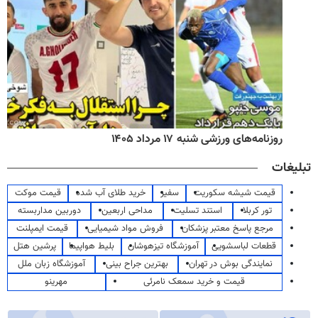
روزنامه‌های ورزشی شنبه ۱۷ مرداد ۱۴۰۵
تبلیغات
قیمت شیشه سکوریت
سفیر
خرید طلای آب شده
قیمت موکت
تور کربلا
استند تسلیت
مداحی اربعین
دوربین مداربسته
مرجع پاسخ معتبر پزشکان
فروش مواد شیمیایی
قیمت ایمپلنت
قطعات لباسشویی
آموزشگاه تیزهوشان
بلیط هواپیما
پرشین هتل
نمایندگی بوش در تهران
بهترین جراح بینی
آموزشگاه زبان ملل
قیمت و خرید سمعک نامرئی
مهرینو