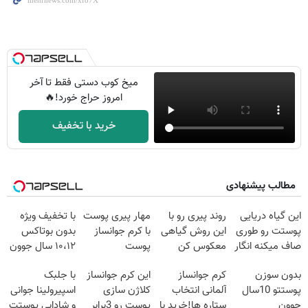
میخ کوب دستی فقط تا آخر
امروز حراج خورد!🔥
خرید با تخفیف
مطالب پیشنهادی
این گیاه دریایی
روند پیری رو با
مهار پیری پوست
با تخفیف ویژه
پوستت رو طوری
این روش گیاهی
با کرم جوانساز
بدون بوتاکس
صاف میکنه انگار
معکوس کن
پوست
۱۰،۱۲ سال جوون
20سال جوون
آلمانی(تخفیف
شو
بدون سوزن
کرم جوانساز
این کرم جوانساز
با جلبک
شدی🔥
ویژه تا امشب)
پوستتو 10سال
آلمانی انتخاب
کلاژن سازی
اسپیرولینا جوانی
جوون
ستاره ها!خرید با
پوست رو 3برابر
و شادابی پوستت