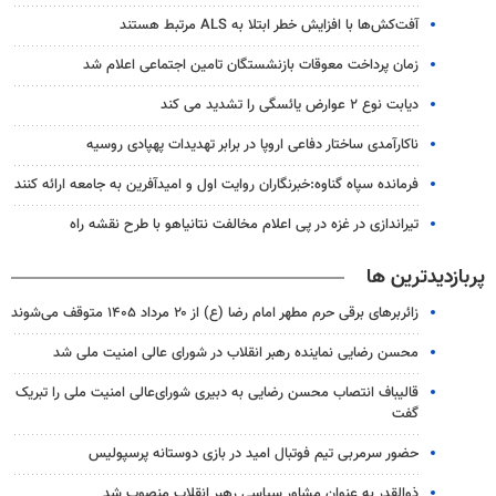
آفت‌کش‌ها با افزایش خطر ابتلا به ALS مرتبط هستند
زمان پرداخت معوقات بازنشستگان تامین اجتماعی اعلام شد
دیابت نوع ۲ عوارض یائسگی را تشدید می کند
ناکارآمدی ساختار دفاعی اروپا در برابر تهدیدات پهپادی روسیه
فرمانده سپاه گناوه:خبرنگاران روایت اول و امیدآفرین به جامعه ارائه کنند
تیراندازی در غزه در پی اعلام مخالفت نتانیاهو با طرح نقشه راه
پربازدیدترین ها
زائربرهای برقی حرم مطهر امام رضا (ع) از ۲۰ مرداد ۱۴۰۵ متوقف می‌شوند
محسن رضایی نماینده رهبر انقلاب در شورای عالی امنیت ملی شد
قالیباف انتصاب محسن رضایی به دبیری شورای‌عالی امنیت ملی را تبریک
گفت
حضور سرمربی تیم فوتبال امید در بازی دوستانه پرسپولیس
ذوالقدر به عنوان مشاور سیاسی رهبر انقلاب منصوب شد