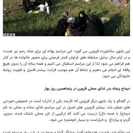
این بانوی سالخورده قزوینی می گوید: این مراسم بهانه ای برای صله رحم نیز هست
و در ایام سال بدلیل مشغله های فراوان کمتر فرصتی برای حضور خانواده ها در کنار
هم فراهم می شود لذا از این مراسم استقبال می کنیم و همه ساله آن را بدون هیچ
وقفه ای انجام می دهیم و نشاط آن هم موجب قرابت بیشتر فامیل و تقویت روابط
خانوادگی می شود.
دیماج پنجاه بدر غذای محلی قزوین در پنجاهمین روز بهار
در گفتگو با یک بانوی دیگر قزوینی که کارمند یکی از ادارات است در خصوص خوردنی
های عنوان شد: بیشتر قزوینی های اصیل در این مراسم غذای ساده و محلی به نام
دیماج( با ضمه دال) درست می کنند که ترکیبی از نان محلی خشک شده، سبزی،
گردو و پیازداغ و خیاراست و بسیار خوشمزه می شود.
وی یادآورشد: خوردن هندوانه، آجیل مشگل گشا و میوه نیز در این روز مرسوم است