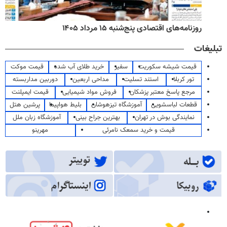
روزنامه‌های اقتصادی پنج‌شنبه ۱۵ مرداد ۱۴۰۵
تبلیغات
قیمت شیشه سکوریت
سفیر
خرید طلای آب شده
قیمت موکت
تور کربلا
استند تسلیت
مداحی اربعین
دوربین مداربسته
مرجع پاسخ معتبر پزشکان
فروش مواد شیمیایی
قیمت ایمپلنت
قطعات لباسشویی
آموزشگاه تیزهوشان
بلیط هواپیما
پرشین هتل
نمایندگی بوش در تهران
بهترین جراح بینی
آموزشگاه زبان ملل
قیمت و خرید سمعک نامرئی
مهرینو