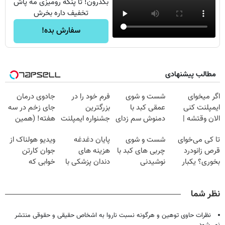
بگذرون! تا پنکه رومیزی مه پاش
تخفیف داره بخرش
سفارش بده!
مطالب پیشنهادی
اگر میخوای
شست و شوی
فرم خود را در
جادوی درمان
ایمپلنت کنی
عمقی کبد با
بزرگترین
جای زخم در سه
الان وقتشه |
دمنوش سم زدای
جشنواره ایمپلنت
هفته! (همین
فقط با ۲۵
گیاهی
تهران پر کنید ! |
حالا رایگان
تا کی می‌خوای
شست و شوی
پایان دغدغه
ویدیو هولناک از
میلیون تومان!!!
فقط ۲۵ میلیون
صحبت کنید)
قرص زانودرد
چربی های کبد با
هزینه های
جوان کارتن
بخوری؟ یکبار
نوشیدنی
دندان پزشکی با
خوابی که
اصولی درمانش
گیاهی(55%تخفیف)
پک سفید کننده
میلیاردر شد.
کن
خانگی
آموزش رایگان
نظر شما
نظرات حاوی توهین و هرگونه نسبت ناروا به اشخاص حقیقی و حقوقی منتشر