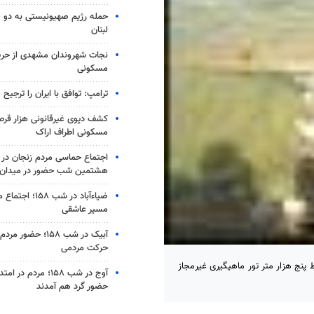
حمله رژیم صهیونیستی به دو 
لبنان
نجات شهروندان مشهدی از حری
مسکونی
ترامپ: توافق با ایران را ترجیح
کشف دپوی غیرقانونی هزار قرص
مسکونی اطراف اراک
اجتماع حماسی مردم زنجان در 
هشتمین شب حضور در میدان
ضیاء‌آباد در شب ۵۸
مسیر عاشقی
آبیک در شب ۱۵۸؛ حضو
حرکت مردمی
پنج هزار متر تور ماهیگیری غیرمجاز
آوج در شب ۱۵۸؛ مردم د
حضور گرد هم آمدند