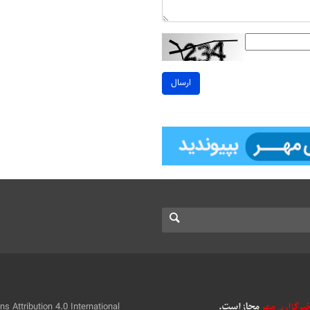
ارسال
 Attribution 4.0 International