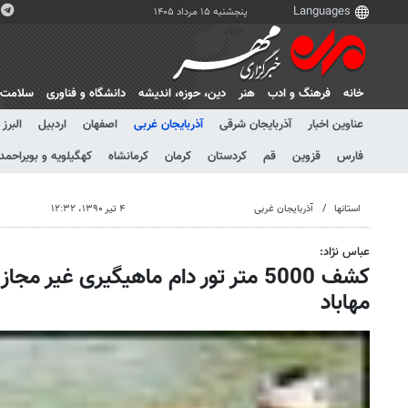
پنجشنبه ۱۵ مرداد ۱۴۰۵
خانه
فرهنگ و ادب
هنر
دين، حوزه، انديشه
دانشگاه و فناوری
سلامت
عناوین اخبار
آذربایجان شرقی
آذربایجان غربی
اصفهان
اردبیل
البرز
فارس
قزوین
قم
کردستان
کرمان
کرمانشاه
کهگیلویه و بویراحمد
استانها
آذربایجان غربی
۴ تیر ۱۳۹۰، ۱۲:۳۲
عباس نژاد:
کشف 5000 متر تور دام ماهیگیری غیر مجا
مهاباد