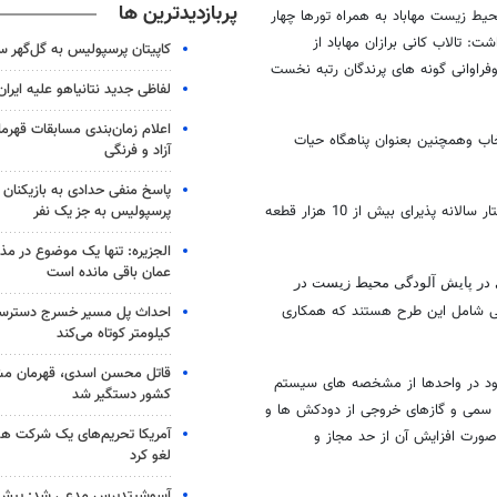
پربازدیدترین ها
محیط زیست مهاباد به همراه تورها چهار
ارداشت: تالاب کانی برازان مهاباد از
کاپیتان پرسپولیس به گل‌گهر 
وفراوانی گونه های پرندگان رتبه نخست
لفاظی جدید نتانیاهو علیه ایران
اعلام زمان‌بندی مسابقات قهر
خاب وهمچنین بعنوان پناهگاه حیات
آزاد و فرنگی
پاسخ منفی حدادی به بازیکنان 
پرسپولیس به جز یک نفر
مدیرکل محیط زیست آذربایجان غربی ادامه داد: این تالاب با مساحت 907 هکتار سالانه پذیرای بیش از 10 هزار قطعه
الجزیره: تنها یک موضوع در مذا
عمان باقی مانده است
ی در پایش آلودگی محیط زیست در
احد صنعتی شامل این طرح هستند که همکاری
کیلومتر کوتاه می‌کند
قاتل محسن اسدی، قهرمان م
جود در واحدها از مشخصه های سیستم
کشور دستگیر شد
ای سمی و گازهای خروجی از دودکش ها و
آمریکا تحریم‌های یک شرکت هوا
صورت افزایش آن از حد مجاز و
لغو کرد
آسوشیتدپرس مدعی شد: پیش‌