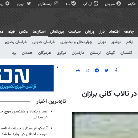
تلگرام
سروش
آی گپ
بله
اینستاگرام
توییتر
روبی
جامعه
اقتصاد
بازار
ورزش
سیاست
بین‌الملل
استان‌ها
عکس
فیلم
مج
ایلام
بوشهر
تهران
چهارمحال و بختیاری
خراسان جنوبی
خراسان رضوی
گلستان
گیلان
لرستان
مازندران
مرکزی
هرمزگان
همدان
یزد
ز در تالاب کانی برازان
تازه‌ترین اخبار
صد و پنجاه و هفتمین موج حضو
در میدان
آرامکو عربستان: حمله به تأس
موجب اختلال در تولید ما شد