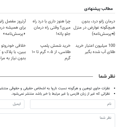
مطالب پیشنهادی
درمان زانو درد، بدون
چرا هنوز داری با درد راه
آرتروز مفصل زانو
هیچگونه عوارض در منزل
میری؟ وقتی راه درمان
برای همیشه درم
(◂پرسش‌نامه)
جلو پاته!
◗پرسش‌نامه◖
100 میلیون اعتبار خرید
خرید شمش پلمپ
خلافی خودروتو ا
طلای آب شده بگیر
طلاسی، از ۰.۵ گرم تا ۱۰
ببین، با پلاک و 
گرم
بدون نیاز به مرا
حضوری
نظر شما
نظرات حاوی توهین و هرگونه نسبت ناروا به اشخاص حقیقی و حقوقی منتشر 
نظراتی که غیر از زبان فارسی یا غیر مرتبط با خبر باشد منتشر نمی‌شود.