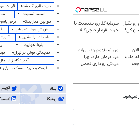
خرید طلای آب شده
قیمت مو
استند تسلیت
مدا
دوربین مداربسته
مرجع پاسخ 
 رو یکبار
سرمایه‌گذاری بلندمدت با
فروش مواد شیمیایی
قی
ان کن!
خرید نقره از دیجی‌کالا
قطعات لباسشویی
آموزشگ
بلیط هواپیما
پر
لان
من نمیفهمم وقتی زانو
نمایندگی بوش در تهران
بهت
کد ملی،
درد درمان داره، چرا
آموزشگاه زبان ملل
جعه
دردش رو داری تحمل
قیمت و خرید سمعک نامرئی
میکنی؟❗
نمی‌شود.