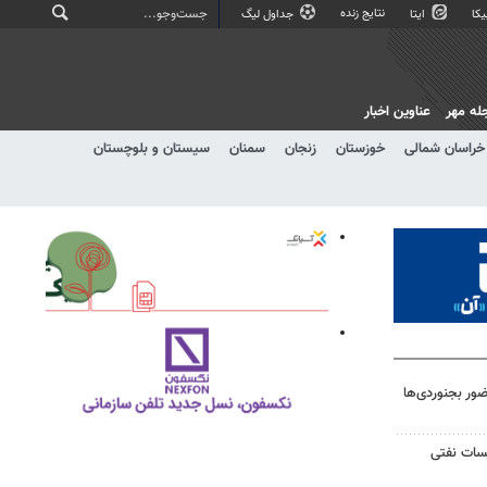
نتایج زنده
کا
ایتا
جداول لیگ
له مهر
عناوین اخبار
خراسان شمالی
خوزستان
زنجان
سمنان
سیستان و بلوچستان
ر بجنوردی‌ها
یسات نفتی