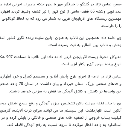
حسن عباس نژاد در گفتگو با خبرنگار مهر با بیان اینکه ماموران اجرایی اداره 
عدد تویی ولاشه 65 قطعه ماهی از نوع کپور را نیز کشف وضبط کردند اظه
مهمترین زیستگاه های آذربایجان غربی به شمار می رود که به لحاظ گوناگونی 
را را داراست.
وی ادامه داد: همچنین این تالاب
به عنوان اولین سایت پرنده نگری کشور انت
وحش و تالاب بین المللی به ثبت رسیده است.
انواع پرنده مهاجر آبزی وکنار آبزی است.
عباس نژاد در ادامه از اجرای طرح
پایش آنلاین و سیستم کنترل و خود اظهار
در استان 70 و
واحدهای صنعتی بزرگ استان خبرداد و بیان داشت:
این واحدها در کاهش و کنترل آلودگی ها نقش به سزایی خواهد داشت
.
وی با بیان اینکه سرعت بالای تشخیص میزان آلودگی و رفع سریع اشکال مو
آنلاین است اظهارداشت: این سیستم ها می توانند میزان ذرات آلاینده، گازه
کیفیت پساب خروجی از تصفیه خانه های صنعتی و خانگی را پایش کرده و در 
استاندارد به واحد اخطار میگردد تا سریعا نسبت به رفع آلودگی اقدام کند.