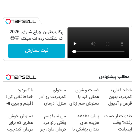
پرکاربردترین چراغ شارژی 2026
که شگفت زده ات میکنه 💡😍
ثبت سفارش
مطالب پیشنهادی
خداحافظی با
شست و شوی
میخوای
با کمردرد
کمردرد، بدون
عمقی کبد با
کمردردت رو "در
خداحافظی کن!
قرص و آمپول
دمنوش سم زدای
منزل" درمان
(فیلم و ببین ◀
گیاهی
کنی؟ (◂فیلم +
پرسش‌نامه رو
دندونت از دست
پایان دغدغه
من نمیفهمم
دمنوش خوش
◂پرسش‌نامه)
پرکن)
رفته؟ وقت
هزینه های
وقتی زانو درد
عطری که برای
ایمپلنت
دندان پزشکی با
درمان داره، چرا
درمان کبدچرب