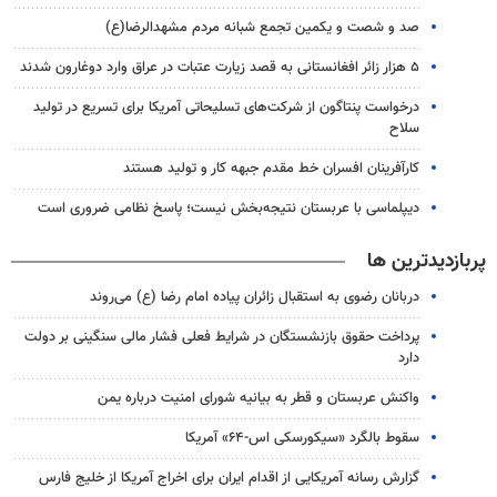
صد و شصت و یکمین تجمع شبانه مردم مشهدالرضا(ع)
۵ هزار زائر افغانستانی به قصد زیارت عتبات در عراق وارد دوغارون شدند
درخواست پنتاگون از شرکت‌های تسلیحاتی آمریکا برای تسریع در تولید
سلاح
کارآفرینان افسران خط مقدم جبهه کار و تولید هستند
دیپلماسی با عربستان نتیجه‌بخش نیست؛ پاسخ نظامی ضروری است
پربازدیدترین ها
دربانان رضوی به استقبال زائران پیاده امام رضا (ع) می‌روند
پرداخت حقوق بازنشستگان در شرایط فعلی فشار مالی سنگینی بر دولت
دارد
واکنش عربستان و قطر به بیانیه شورای امنیت درباره یمن
سقوط بالگرد «سیکورسکی اس-۶۴» آمریکا
گزارش رسانه آمریکایی از اقدام ایران برای اخراج آمریکا از خلیج فارس