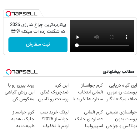
پرکاربردترین چراغ شارژی 2026
که شگفت زده ات میکنه 💡😍
ثبت سفارش
مطالب پیشنهادی
این گیاه دریایی
کرم جوانساز
این کرم
روند پیری رو با
پوستت رو طوری
آلمانی انتخاب
ضدچروک غذای
این روش گیاهی
صاف میکنه انگار
ستاره ها!خرید با
پوستت رو تامین
معکوس کن
20سال جوون
تخفیف
میکنه (خرید با
جوانسازی طبیعی
کرم آلمانی
لینک خرید بمب
کرم جوانساز
شدی🔥
40%تخفیف)
پوست بدون
عصاره ی جلبک
جوانساز 2026!
جلبک، هدیه
بوتاکس و جراحی
اسپیرولینا
اونم با تخفیف
طبیعت به
😳! خرید با
معروف به اکسیر
ویژه
شما(خرید با
تخفیف ویژه
جوانی!!
تخفیف ویژه)