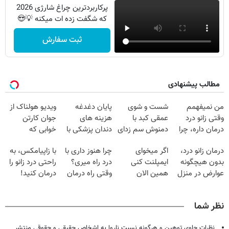
پرکاربردترین چراغ شارژی 2026
که شگفت زده ات میکنه 💡😍
ثبت سفارش
مطالب پیشنهادی
من نمیفهمم
شست و شوی
پایان دغدغه
ویدیو هولناک از
وقتی زانو درد
عمقی کبد با
هزینه های
جوان کارتن
درمان داره، چرا
دمنوش سم زدای
دندان پزشکی با
خوابی که
دردش رو داری
گیاهی
پک سفید کننده
میلیاردر شد.
درمان زانو درد،
اگر میخوای
چرا هنوز داری با
با زاپیامکس، به
تحمل میکنی؟❗
خانگی
آموزش رایگان
بدون هیچگونه
ایمپلنت کنی
درد راه میری؟
راحتی درد زانو را
عوارض در منزل
همین الان
وقتی راه درمان
درمان کنید!
(◂پرسش‌نامه)
وقتشه | فقط با
جلو پاته!
۲۵ میلیون
نظر شما
تومان!!!
نظرات حاوی توهین و هرگونه نسبت ناروا به اشخاص حقیقی و حقوقی منتشر