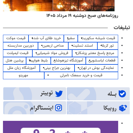
روزنامه‌های صبح دوشنبه ۱۹ مرداد ۱۴۰۵
تبلیغات
قیمت شیشه سکوریت
سفیر
خرید طلای آب شده
قیمت موکت
تور کربلا
استند تسلیت
مداحی اربعین
دوربین مداربسته
مرجع پاسخ معتبر پزشکان
فروش مواد شیمیایی
قیمت ایمپلنت
قطعات لباسشویی
آموزشگاه تیزهوشان
بلیط هواپیما
پرشین هتل
نمایندگی بوش در تهران
بهترین جراح بینی
آموزشگاه زبان ملل
قیمت و خرید سمعک نامرئی
مهرینو