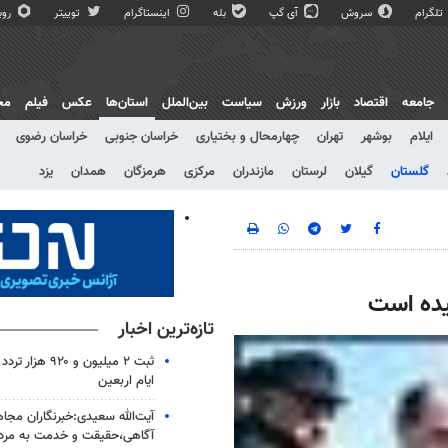
تلگرام
سروش
آی گپ
بله
اینستاگرام
توییتر
روبی
جامعه
اقتصاد
بازار
ورزش
سیاست
بین‌الملل
استان‌ها
عکس
فیلم
مج
ایلام
بوشهر
تهران
چهارمحال و بختیاری
خراسان جنوبی
خراسان رضوی
گلستان
گیلان
لرستان
مازندران
مرکزی
هرمزگان
همدان
یزد
یده است
تازه‌ترین اخبار
ثبت ۲ میلیون و ۲۰
ایام اربعین
آیت‌الله سعیدی:خبرنگاران مجا
آگاهی،حقیقت و خدمت به مرد