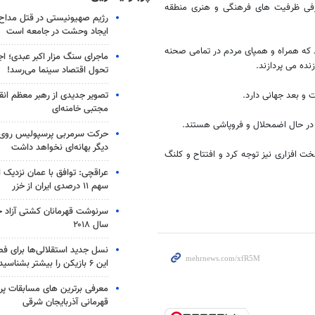
معرفی ظرفیت های فرهنگی و هنری منطقه
رژیم صهیونیستی در قتل مداح 
ایجاد وحشت در جامعه است
د که همراه و همپای مردم در تمامی صحنه
ماجرای سنگ مزار اکبر عبدی؛ ا
نده می پردازند.
تحول اقتصاد سینما می‌رسد!
تصویر جدیدی از رهبر معظم انق
و بعد جهانی دارد.
مجتبی خامنه‌ای
در حال اضمحلال و فروپاشی هستند.
حرکت سرمربی پرسپولیس روی لبه
دیگر بهانه‌ای نخواهد داشت
ت افزاری نیز توجه کرد و افتتاح و کلنگ
عراقچی: توافق با عمان نزدیک
سهم ۱۱ درصدی ایران از خزر
سرنوشت قهرمانان کشتی آزاد ج
سال ۲۰۱۸
نسل جدید استقلالی‌ها برای ف
این ۶ بازیکن را بیشتر بشناسید
معرفی برترین های مسابقات پر
قهرمانی آذربایجان شرقی