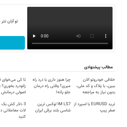
تو آبان تت
مطالب پیشنهادی
خلافی خودروتو الان
چرا هنوز داری با درد راه
تا کی می‌خوای 
ببین، با پلاک و کد ملی،
میری؟ وقتی راه درمان
زانودرد بخوری؟ ی
بدون نیاز به مراجعه
جلو پاته!
اصولی درمانش 
حضوری
روزنامه‌های صبح شنبه ۱۷ مرداد ۱۴۰۵
روزنام
ترید EURUSD با اسپرد از
IM LS7 لوکس ترین
3 دلار کش بک 
صفر پیپ
شاسی بلند برقی ایران
لات معاملاتی د
کنید