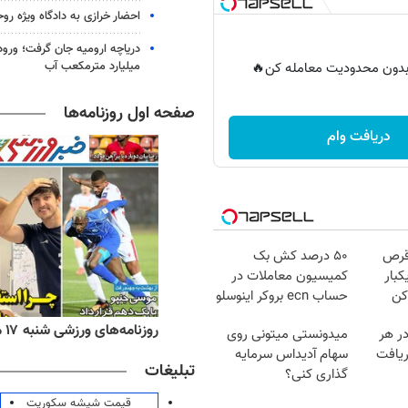
احضار خرازی به دادگاه ویژه رو
میلیارد مترمکعب آب
ر بدون محدودیت معامله کن🔥
صفحه اول روزنامه‌ها
دریافت وام
قرص
۵۰ درصد کش بک
کبار
کمیسیون معاملات در
کن
حساب ecn بروکر اینوسلو
ه‌های اقتصادی شنبه ۱۷ مرداد ۱۴۰۵
روزنامه‌های ورزشی شنبه ۱۷ مرداد ۱۴۰۵
در هر
میدونستی میتونی روی
ریافت
سهام آدیداس سرمایه
تبلیغات
گذاری کنی؟
قیمت شیشه سکوریت