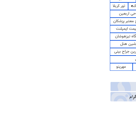
کت
تور کربلا
حی اربعین
معتبر پزشکان
مت ایمپلنت
اه تیزهوشان
شین هتل
رین جراح بینی
مهرینو