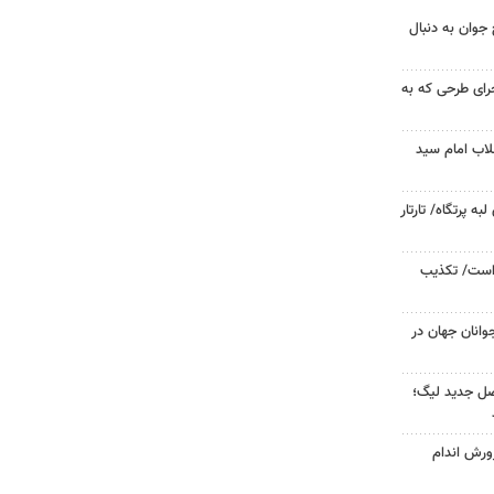
جوان به دنبال
جرای طرحی که به
لاب امام سید
 پرتگاه/ تارتار
 است/ تکذیب
وانان جهان در
صل جدید لیگ؛
ورش اندام