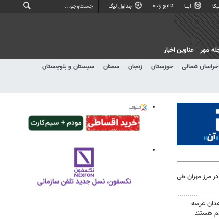
نتایج زنده
کا
ایتا
جداول لیگ
له مهر
عناوین اخبار
خراسان شمالی
خوزستان
زنجان
سمنان
سیستان و بلوچستان
۹ هزار تردد در مرز مهران طی
هدان عرصه
م هستند