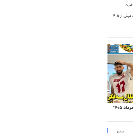
حانیت
دریاچه ارومیه جان گرفت؛ ورود بیش از ۴.۵
روزنامه‌های صبح شنبه ۱۷ مرداد ۱۴۰۵
روزنام
سفیر