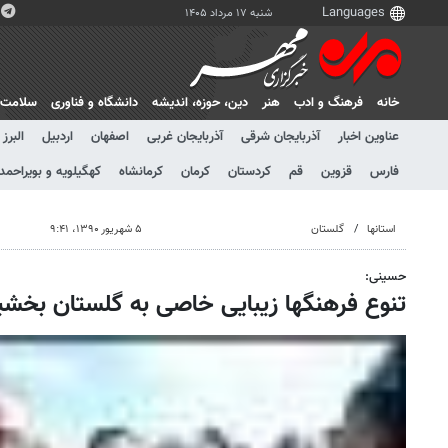
شنبه ۱۷ مرداد ۱۴۰۵
خانه
فرهنگ و ادب
هنر
دين، حوزه، انديشه
دانشگاه و فناوری
سلامت
عناوین اخبار
آذربایجان شرقی
آذربایجان غربی
اصفهان
اردبیل
البرز
فارس
قزوین
قم
کردستان
کرمان
کرمانشاه
کهگیلویه و بویراحمد
استانها
گلستان
۵ شهریور ۱۳۹۰، ۹:۴۱
حسینی:
تنوع فرهنگها زیبایی خاصی به گلستان بخش