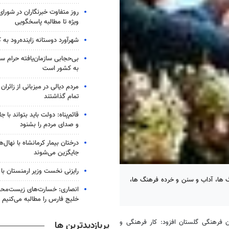
روز متفاوت خبرنگاران در شورای 
ویژه تا مطالبه پاسخگویی
شهرآورد دوستانه زاینده‌رود به 
بی‌حجابی سازمان‌یافته حرام س
به کشور است
مردم دیالی در میزبانی از زائرا
تمام گذاشتند
قائم‌پناه: دولت باید بتواند با 
و صدای مردم را بشنود
درختان بیمار کرمانشاه با نهال‌
جایگزین می‌شوند
رایزنی نخست وزیر ارمنستان با 
گ ها، آداب و سنن و خرده فرهنگ ها،
انصاری: خسارت‌های زیست‌مح
خلیج فارس را مطالبه‌ می‌کنیم
فرهنگی گلستان افزود: کار فرهنگی و
پربازدیدترین ها