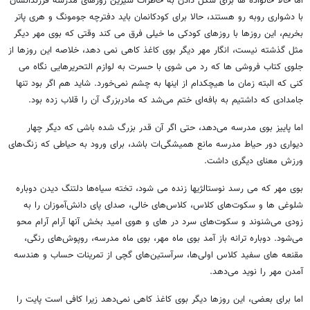
اما حالا خانواده ها برای شکل دادن به خاطرات شیرین روزهای مدرسه فرزندانشان
با دشواری روبه رو هستند، حالا برای کودکانمان باید دفترچه جومونگ و هری پاتر
بخریم، این روزها با روزهای کودکی ما خیلی فرق می کند وقتی که بوی مهر دیگر
مثل گذشته نیست، انگار مهر دیگر بوی کاغذ کاهی نمی دهد، خلاصه این روزها از
جلوی کتاب فروشی ها که رد می شوی با حسرت به لوازم التحریرهایی نگاه می
کنی که البته زمان ما هیچکدام از اینها به چشم نمی‌خورد. شاید هم اگر بود تنها
جامدادی که داشتیم به بافه‌ای ختم می‌شد که مادربزرگ آن را قلاب زده بود. ‌
اما پاییز بوی مدرسه می‌دهد، حتی اگر آن قدر بزرگ شده باشی که دیگر چهار
‌دیواری دور حیاط مدرسه مانع همیشگی‌ات باشد، برای ورود به حیاطی که زنگ‌های
ورزش معنای دیگری داشت.
بوی مهر که می رسد نوستالژیها زنده می شود، تخته سیاه‌ها دلتنگ دیدن دوباره
شلوغی ها و سکوت‌های کلاس، کلاس‌های خالی، صدای پای دانش‌آموزان را به
زودی می‌شنوند و سکوت‌های سرد در های و هوی امید بخش آنها آرام آرام محو
می‌شود. دوباره ترانه باز آمد بوی ماه مهر، بوی ماه مدرسه، روپوش‌های رنگی،
مقنعه های سفید کلاس اولی‌ها، سرآستین‌های گچی از تمرینات حساب و هندسه
آمدن مهر را نوید می‌دهد.
اما برای بعضی، این روزها دیگر بوی کاغذ کاهی نمی‌دهد زیرا کافی است پایت را