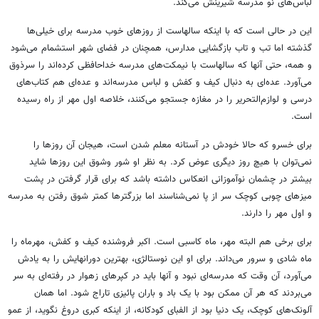
لباس‌های نو مدرسه شیرینش می‌کند.
این در حالی است که با اینکه سالهاست از روزهای خوب مدرسه برای خیلی‌ها
گذشته اما تب و تاب بازگشایی مدارس، همچنان در فضای شهر استشمام می‌شود
و همه، حتی آنها که سالهاست با نیمکت‌های مدرسه خداحافظی کرده‌اند را سرذوق
می‌آورد. عده‌ای به دنبال کیف و کفش و لباس مدرسه‌اند و عده‌ای هم کتاب‌های
درسی و لوازم‌التحریر را در مغازه جستجو می‌کنند، خلاصه اول مهر از راه رسیده
است.
برای خسرو که حالا خودش در آستانه معلم شدن است، هیجان آن روزها را
نمی‌توان با هیچ روز دیگری عوض کرد. به نظر او شور وشوق این روزها شاید
بیشتر در چشمان نوآموزانی انعکاس داشته باشد که برای قرار گرفتن در پشت
میزهای چوبی کوچک سر از پا نمی‌شناسند اما بزرگترها کمتر شوق رفتن به مدرسه
و اول مهر را دارند.
برای برخی هم البته مهر، ماه کاسبی است. اکبر فروشنده کیف و کفش، مهرماه را
ماه شادی و سرور می‌داند. برای او این نوستالژی، بهترین دورانهایش را به یادش
می‌آورد، آن وقت که مدرسه‌ای نبود و آنها باید در کپرهای زهوار در رفته‌ای به سر
می‌بردند که هر آن ممکن بود با یک باد و باران پائیزی تاراج شود. اما همان
آلونک‌های کوچک، یک دنیا بود از الفبای کودکانه، از اینکه کبری دروغ نگوید، از عمو