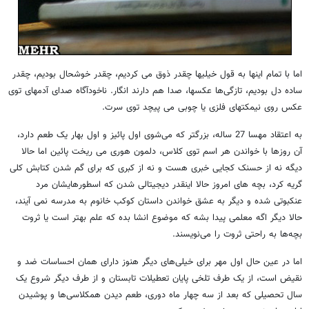
اما با تمام اینها به قول خیلیها چقدر ذوق می کردیم، چقدر خوشحال بودیم، چقدر
ساده دل بودیم، تازگی‌ها عکسها، صدا هم دارند انگار. ناخودآگاه صدای آدمهای توی
عکس روی نیمکتهای فلزی یا چوبی می پیچد توی سرت.
به اعتقاد مهسا 27 ساله، بزرگتر که می‌شوی اول پائیز و اول بهار یک طعم دارد،
آن روزها با خواندن هر اسم توی کلاس، دلمون هوری می ریخت پائین اما حالا
دیگه نه از حسنک کجایی خبری هست و نه از کبری که برای گم شدن کتابش کلی
گریه کرد، بچه های امروز حالا اینقدر دیجیتالی شدن که اسطورهایشان مرد
عنکبوتی شده و دیگر به عشق خواندن داستان کوکب خانوم به مدرسه نمی‌ آیند،
حالا دیگر اگه معلمی پیدا بشه که موضوع انشا بده که علم بهتر است یا ثروت
بچه‌ها به راحتی ثروت را می‌نویسند.
اما در عین حال اول مهر برای خیلی‌های دیگر هنوز دارای همان احساسات ضد و
نقیض است، از یک طرف تلخی پایان تعطیلات تابستان و از طرف دیگر شروع یک
سال تحصیلی که بعد از سه چهار ماه دوری، طعم دیدن همکلاسی‌ها و پوشیدن