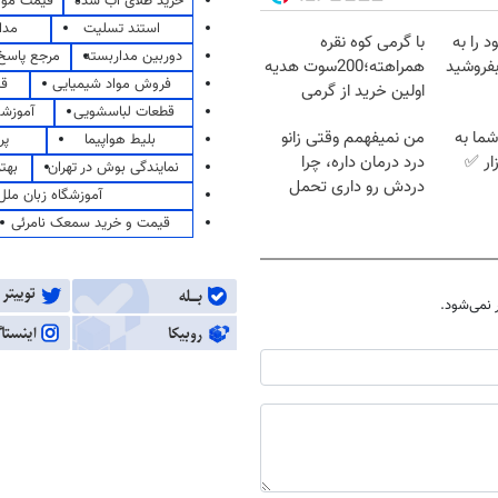
خرید طلای آب شده
قیمت مو
استند تسلیت
مدا
 را به
با گرمی کوه نقره
دوربین مداربسته
مرجع پاسخ 
فروشید
همراهته؛200سوت هدیه
فروش مواد شیمیایی
قی
اولین خرید از گرمی
قطعات لباسشویی
آموزشگ
ما به
من نمیفهمم وقتی زانو
بلیط هواپیما
پر
ار ✅
درد درمان داره، چرا
نمایندگی بوش در تهران
بهت
دردش رو داری تحمل
آموزشگاه زبان ملل
میکنی؟❗
قیمت و خرید سمعک نامرئی
نمی‌شود.