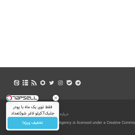
فقط توی یک ماه با پودر
جلبک7کیلو لاغر شو(تعداد
درباره ما
تماس با ما
بازرگانی
محدود)
تخفیف ویژه!
All Content by Mehr News Agency is licensed under a Creative Commons
License.