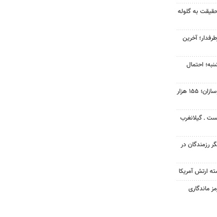
قیقت به گلوله
رفدار؛ آخرین
نبه؛ احتمال
افت ۳۴ درصدی فروش خودروسازان؛ ۱۵۵ هزار
ست ـ گیلانغرب
گر رزمندگان در
ته ارتش آمریکا
ز ماندگاری