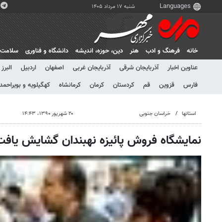
شنبه ۱۷ مرداد ۱۴۰۵
خانه
فرهنگ و ادب
هنر
دين، حوزه، انديشه
دانشگاه و فناوری
سلامت
عناوین اخبار
آذربایجان شرقی
آذربایجان غربی
اصفهان
اردبیل
البرز
فارس
قزوین
قم
کردستان
کرمان
کرمانشاه
کهگیلویه و بویراحمد
استانها
خراسان جنوبی
۲۰ شهریور ۱۳۹۰، ۱۴:۴۳
نمایشگاه فروش پائیزه نهبندان گشایش یافت