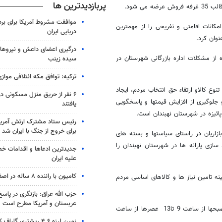
پربازدیدترین ها
موافقت مشروط آمریکا برای بر
کانات اقامتی و تفریحی را از مهمترین
دریایی ایران
وان کرد.
درگیری اعضای داعش و نیروهای
 از مشکلات اداره بازرگانی شهرستان در
سیده زینب
ترکیه: توافق مکه ائتلافی موازی
ع کالاو ارتقاء حق انتخاب مردم، ایجاد
۶ نفر از حریق منزل مسکونی 
 جلوگیری از افزایش قیمتها و پاسخگویی
یافتند
پائیزه در شهرستان نهبندان است.
رئیس ستاد مشترک ارتش آمریکا
برای خروج از جنگ با ایران شد
بازاریان در راستای سیاستها و بسته های
سازی یارانه ها در شهرستان نهبندان را
جدیدترین ادعاها و اقدامات خ
علیه ایران
کامیون با راننده ۸ ساله در اصفهان توقیف شد
ه تامین نیاز ها و کالاهای اساسی مردم
حزب الله عراق: بازنگری در پاسخ
عربستان و آمریکا مطرح است
نمایشگاه پائیزه نهبندان با مساحت هزار متر مربع ازامروز تا 26 شهریور ماه صبحها از ساعت 9 تا13 عصرها از ساعت
زمین لرزه ۴.۶ ریشتری گلباف کرمان را لرزاند