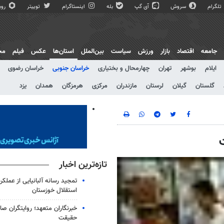
تلگرام
سروش
آی گپ
بله
اینستاگرام
توییتر
روبی
جامعه
اقتصاد
بازار
ورزش
سیاست
بین‌الملل
استان‌ها
عکس
فیلم
مج
ایلام
بوشهر
تهران
چهارمحال و بختیاری
خراسان جنوبی
خراسان رضوی
گلستان
گیلان
لرستان
مازندران
مرکزی
هرمزگان
همدان
یزد
تازه‌ترین اخبار
تمجید رسانه آلبانیایی از عملکر
استقلال خوزستان
خبرنگاران متعهد؛ روایتگران ص
حقیقت