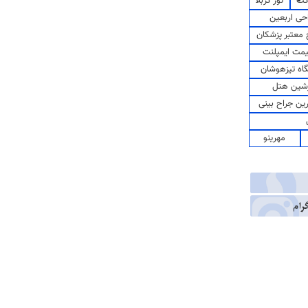
کت
تور کربلا
حی اربعین
معتبر پزشکان
مت ایمپلنت
اه تیزهوشان
شین هتل
رین جراح بینی
مهرینو