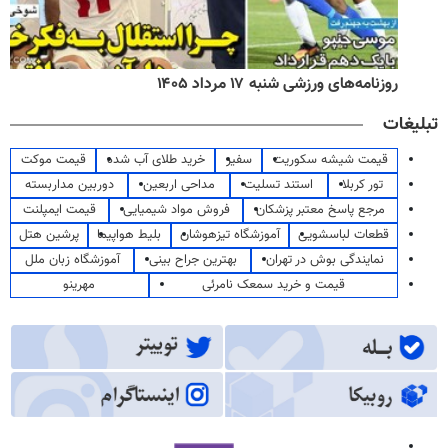
روزنامه‌های ورزشی شنبه ۱۷ مرداد ۱۴۰۵
تبلیغات
قیمت شیشه سکوریت
سفیر
خرید طلای آب شده
قیمت موکت
تور کربلا
استند تسلیت
مداحی اربعین
دوربین مداربسته
مرجع پاسخ معتبر پزشکان
فروش مواد شیمیایی
قیمت ایمپلنت
قطعات لباسشویی
آموزشگاه تیزهوشان
بلیط هواپیما
پرشین هتل
نمایندگی بوش در تهران
بهترین جراح بینی
آموزشگاه زبان ملل
قیمت و خرید سمعک نامرئی
مهرینو