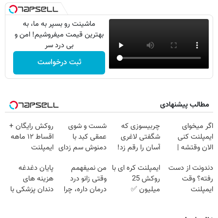
ماشینت رو بسپر به ما، به
بهترین قیمت میفروشیم! امن و
بی درد سر
ثبت درخواست
مطالب پیشنهادی
اگر میخوای
چربیسوزی که
شست و شوی
روکش رایگان +
ایمپلنت کنی
شگفتی لاغری
عمقی کبد با
اقساط ۱۲ ماهه
الان وقتشه |
آسان را رقم زد!
دمنوش سم زدای
ایمپلنت
فقط با ۲۵
گیاهی
دندونت از دست
ایمپلنت کره ای با
من نمیفهمم
پایان دغدغه
میلیون تومان!!!
رفته؟ وقت
روکش 25
وقتی زانو درد
هزینه های
ایمپلنت
میلیون ✅
درمان داره، چرا
دندان پزشکی با
دیجیتاله
اقساط 12 ماهه
دردش رو داری
پک سفید کننده
+ 15 سال
تحمل میکنی؟❗
خانگی