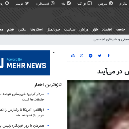
تلگرام
سروش
آی گپ
بله
اینستاگرام
توییتر
روبی
جامعه
اقتصاد
بازار
ورزش
سیاست
بین‌الملل
استان‌ها
عکس
فیلم
مج
یقی و هنرهای تجسمی
 در می‌آیند
تازه‌ترین اخبار
سردار کرمی: خبررسانی عرصه نب
حقیقت‌ها است
ذوالقدر: آمریکا تا رفتارش را ت
هرمز باز نخواهد شد
همزمان با روز خبرنگار؛ رئیس 