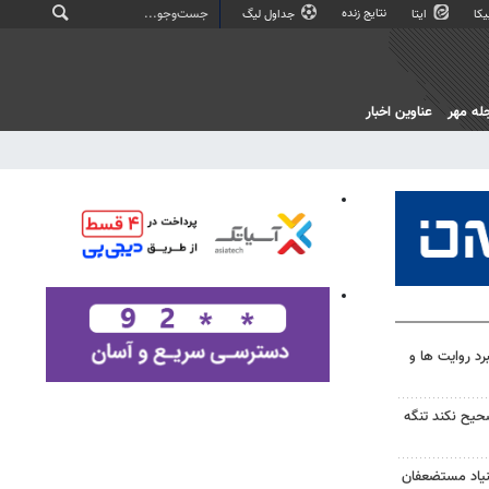
نتایج زنده
کا
ایتا
جداول لیگ
له مهر
عناوین اخبار
رد روایت ها و
صحیح نکند تنگه
بنیاد مستضعفان