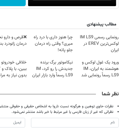
مطالب پیشنهادی
رونمایی رسمی IM LS9
چرا هنوز داری با درد راه
❌قرص‌ و دارو ن
لوکس‌ترین EREV در
میری؟ وقتی راه درمان
درمان زانودرد 
ایران
جلو پاته!
ورود یک غول لوکس و
نیکاموتور برگ برنده
خلافی خودروتو ا
هوشمند به ایران، IM
جدیدش را رو کرد، IM
ببین، با پلاک و 
LS9 رسماً رونمایی شد
LS9 رسماً وارد بازار ایران
بدون نیاز به مرا
شد
حضوری
نظر شما
روزنامه‌های ورزشی شنبه ۱۷ مرداد ۱۴۰۵
روزنامه
نظرات حاوی توهین و هرگونه نسبت ناروا به اشخاص حقیقی و حقوقی منتشر 
نظراتی که غیر از زبان فارسی یا غیر مرتبط با خبر باشد منتشر نمی‌شود.