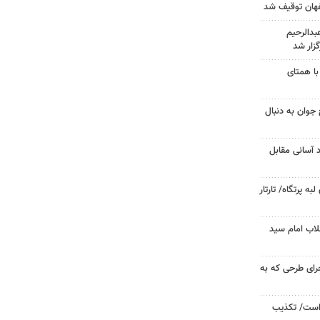
دالرحیم
زار شد
با همتای
جوان به دنبال
د آسانی مقابل
 پرتگاه/ تارتار
لاب امام سید
جرای طرحی که به
 است/ تکذیب