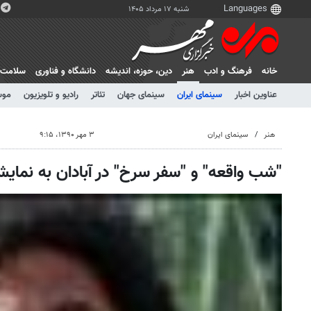
شنبه ۱۷ مرداد ۱۴۰۵
خانه
فرهنگ و ادب
هنر
دين، حوزه، انديشه
دانشگاه و فناوری
سلامت
عناوین اخبار
سینمای ایران
سینمای جهان
تئاتر
رادیو و تلویزیون
موس
هنر
سینمای ایران
۳ مهر ۱۳۹۰، ۹:۱۵
"شب واقعه" و "سفر سرخ" در آبادان به نمایش