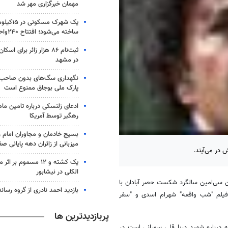
مهمان خبرگزاری مهر شد
یک شهرک مس
ساخته می‌شود؛ افتتاح ۲۴۰واحد مسکن
ثبت‌نام ۸۶ هزار زائر برای
در مشهد
نگهداری سگ‌های بدون صاحب 
پارک ملی بوجاق ممنوع است
ادعای زلنسکی درباره تامین ما
رهگیر توسط آمریکا
بسیج خادمان و مجاوران امام ر
میزبانی از زائران دهه پایانی صف
 در می‌آیند.
یک کشته و ۱۲ مسموم ب
الکلی در نیشابور
 سی‌امین سالگرد شکست حصر آبادان با
بازدید احمد نادری از گروه رسانه
فیلم "شب واقعه" شهرام اسدی و "سفر
پربازدیدترین ها
 درباره شهید دریا قلی سورانی است در