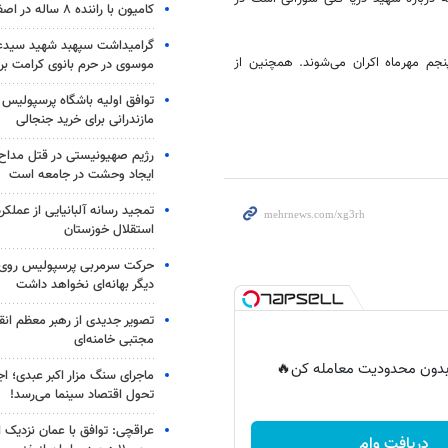
کامیون با راننده ۸ ساله در اصفهان توقیف شد
گرامیداشت سپهبد شهید سیدعب
نجم مهرماه اکران می‌شوند. همچنین از
موسوی در حرم بانوی کرامت برگ
توافق اولیه باشگاه پرسپولیس 
مازندرانی برای خرید جنجالی
رژیم صهیونیستی در قتل مداح 
ایجاد وحشت در جامعه است
تمجید رسانه آلبانیایی از عملکر
استقلال خوزستان
حرکت سرمربی پرسپولیس روی لبه
دیگر بهانه‌ای نخواهد داشت
تصویر جدیدی از رهبر معظم انق
مجتبی خامنه‌ای
ر بدون محدودیت معامله کن🔥
ماجرای سنگ مزار اکبر عبدی؛ ا
تحول اقتصاد سینما می‌رسد!
عراقچی: توافق با عمان نزدیک
دریافت وام