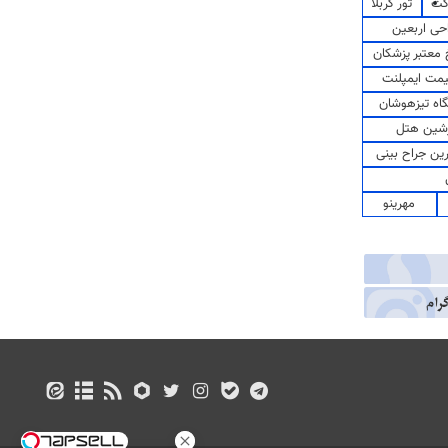
کت
تور کربلا
حی اربعین
معتبر پزشکان
مت ایمپلنت
اه تیزهوشان
شین هتل
رین جراح بینی
مهرینو