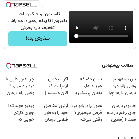
تابستون رو خنک و راحت
بگذرون! تا پنکه رومیزی مه پاش
تخفیف داره بخرش
سفارش بده!
مطالب پیشنهادی
من نمیفهمم
پایان دغدغه
اگر میخوای
چرا هنوز داری با
وقتی زانو درد
هزینه های
ایمپلنت کنی
درد راه میری؟
درمان داره، چرا
دندان پزشکی با
الان وقتشه |
وقتی راه درمان
دردش رو داری
پک سفید کننده
فقط با ۲۵
جلو پاته!
جادوی درمان
هنوز برای زانو درد
آرتروز مفاصل
ویدیو هولناک از
تحمل میکنی؟❗
خانگی
میلیون تومان!!!
جای زخم در سه
قرص میخوری؟
خود را به طور
جوان کارتن
هفته! (همین
وقتی می‌شه
قطعی درمان
خوابی که
حالا رایگان
بدون عمل
کنید!
میلیاردر شد.
صحبت کنید)
درمانش کرد؟؟؟؟
◗پرسش‌نامه◖
آموزش رایگان