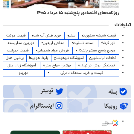
روزنامه‌های اقتصادی پنج‌شنبه ۱۵ مرداد ۱۴۰۵
تبلیغات
قیمت شیشه سکوریت
سفیر
خرید طلای آب شده
قیمت موکت
تور کربلا
استند تسلیت
مداحی اربعین
دوربین مداربسته
مرجع پاسخ معتبر پزشکان
فروش مواد شیمیایی
قیمت ایمپلنت
قطعات لباسشویی
آموزشگاه تیزهوشان
بلیط هواپیما
پرشین هتل
نمایندگی بوش در تهران
بهترین جراح بینی
آموزشگاه زبان ملل
قیمت و خرید سمعک نامرئی
مهرینو