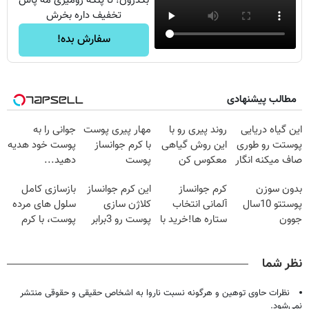
بگذرون! تا پنکه رومیزی مه پاش
تخفیف داره بخرش
سفارش بده!
مطالب پیشنهادی
این گیاه دریایی
روند پیری رو با
مهار پیری پوست
جوانی را به
پوستت رو طوری
این روش گیاهی
با کرم جوانساز
پوست خود هدیه
صاف میکنه انگار
معکوس کن
پوست
دهید...
20سال جوون
آلمانی(تخفیف
بدون سوزن
کرم جوانساز
این کرم جوانساز
بازسازی کامل
شدی🔥
ویژه تا امشب)
پوستتو 10سال
آلمانی انتخاب
کلاژن سازی
سلول های مرده
جوون
ستاره ها!خرید با
پوست رو 3برابر
پوست، با کرم
کن50%تخفیف
تخفیف
میکنه50%تخفیف
جوانساز
پاییزی
🔥
جلبک(50%
نظر شما
تخفیف)
نظرات حاوی توهین و هرگونه نسبت ناروا به اشخاص حقیقی و حقوقی منتشر
نمی‌شود.