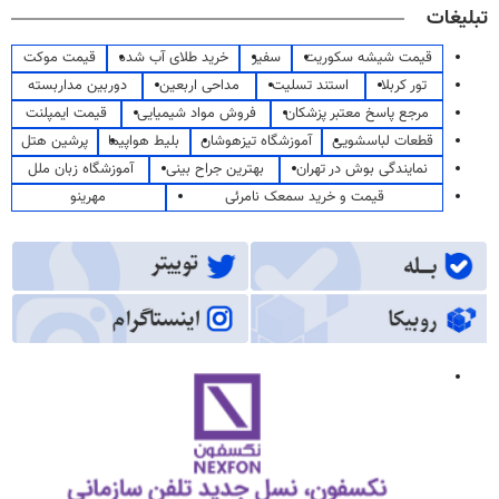
تبلیغات
قیمت شیشه سکوریت
سفیر
خرید طلای آب شده
قیمت موکت
تور کربلا
استند تسلیت
مداحی اربعین
دوربین مداربسته
مرجع پاسخ معتبر پزشکان
فروش مواد شیمیایی
قیمت ایمپلنت
قطعات لباسشویی
آموزشگاه تیزهوشان
بلیط هواپیما
پرشین هتل
نمایندگی بوش در تهران
بهترین جراح بینی
آموزشگاه زبان ملل
قیمت و خرید سمعک نامرئی
مهرینو