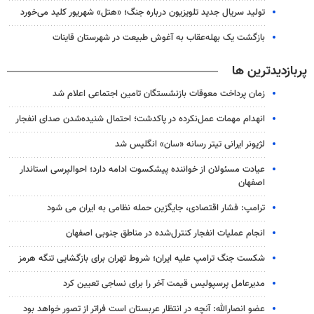
تولید سریال جدید تلویزیون درباره جنگ؛ «هتل» شهریور کلید می‌خورد
بازگشت یک بهله‌عقاب به آغوش طبیعت در شهرستان قاینات
پربازدیدترین ها
زمان پرداخت معوقات بازنشستگان تامین اجتماعی اعلام شد
انهدام مهمات عمل‌نکرده در پاکدشت؛ احتمال شنیده‌شدن صدای انفجار
لژیونر ایرانی تیتر رسانه «سان» انگلیس شد
عیادت مسئولان از خواننده پیشکسوت ادامه دارد؛ احوالپرسی استاندار
اصفهان
ترامپ: فشار اقتصادی، جایگزین حمله نظامی به ایران می شود
انجام عملیات انفجار کنترل‌شده در مناطق جنوبی اصفهان
شکست جنگ ترامپ علیه ایران؛ شروط تهران برای بازگشایی تنگه هرمز
مدیرعامل پرسپولیس قیمت آخر را برای نساجی تعیین کرد
عضو انصارالله: آنچه در انتظار عربستان است فراتر از تصور خواهد بود