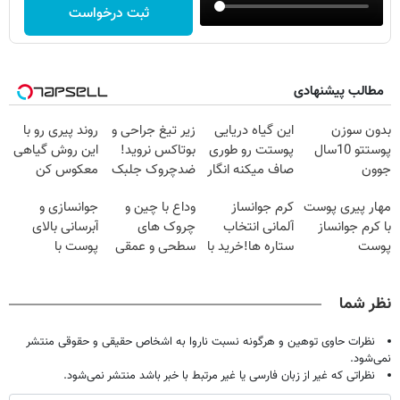
ثبت درخواست
مطالب پیشنهادی
بدون سوزن
این گیاه دریایی
زیر تیغ جراحی و
روند پیری رو با
پوستتو 10سال
پوستت رو طوری
بوتاکس نروید!
این روش گیاهی
جوون
صاف میکنه انگار
ضدچروک جلبک
معکوس کن
کن50%تخفیف
20سال جوون
با40%تخفیف
مهار پیری پوست
کرم جوانساز
وداع با چین و
جوانسازی و
پاییزی
شدی🔥
با کرم جوانساز
آلمانی انتخاب
چروک های
آبرسانی بالای
پوست
ستاره ها!خرید با
سطحی و عمقی
پوست با
آلمانی(تخفیف
تخفیف
پوست...
اسپیرولینا
ویژه تا امشب)
نظر شما
نظرات حاوی توهین و هرگونه نسبت ناروا به اشخاص حقیقی و حقوقی منتشر
نمی‌شود.
نظراتی که غیر از زبان فارسی یا غیر مرتبط با خبر باشد منتشر نمی‌شود.