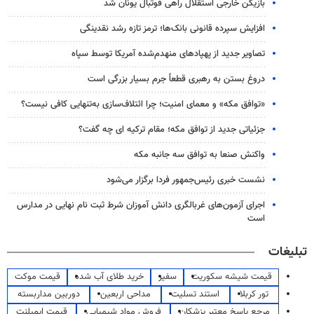
بازیکن خارجی استقلال راهی فوتبال یونان شد
افزایش سپرده قانونی بانک‌ها؛ ترمز تازه رشد نقدینگی
تصاویر جدید از پهپادهای منهدم‌شده آمریکا توسط سپاه
دروغ بستن به رهبری قطعاً جرم بسیار بزرگی است
«توافق مکه» و معمای امنیت؛ چرا ائتلاف‌سازی به‌تنهایی کافی نیست؟
جزئیاتی جدید از توافق مکه؛ مقام ترکیه ای چه گفت؟
واکنش صنعا به توافق سه جانبه مکه
نشست خبری رئیس‌جمهور فردا برگزار می‌شود
اجرای آزمون‌های غربالگری دانش آموزان شرط ثبت نام نهایی در مدارس
است
تبلیغات
قیمت شیشه سکوریت
سفیر
خرید طلای آب شده
قیمت موکت
تور کربلا
استند تسلیت
مداحی اربعین
دوربین مداربسته
مرجع پاسخ معتبر پزشکان
فروش مواد شیمیایی
قیمت ایمپلنت