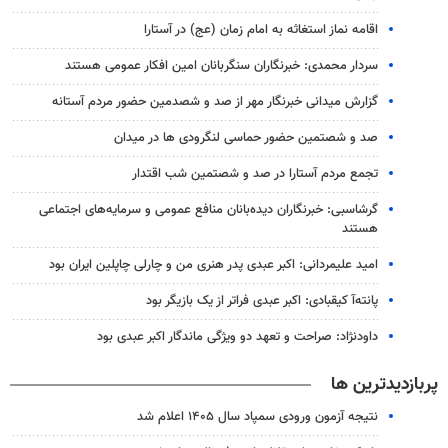
اقامه نماز استغاثه به امام زمان (عج) در آستارا
سردار محمدی: خبرنگاران سنگربانان امین افکار عمومی هستند
گزارش میدانی خبرنگار مهر از صد و شصدمین حضور مردم آستانه
صد و شصتمین حضور حماسی لنگرودی ها در میدان
تجمع مردم آستارا در صد و شصتمین شب اقتدار
گرشاسبی: خبرنگاران دیده‌بانان منافع عمومی و سرمایه‌های اجتماعی
هستند
امید علیمردانی: اکبر عبدی پدر هنری من و چارلی چاپلین ایران بود
پانته‌آ کیقبادی: اکبر عبدی فراتر از یک بازیگر بود
داودنژاد: صراحت و تعهد دو ویژگی ماندگار اکبر عبدی بود
پربازدیدترین ها
نتیجه آزمون ورودی سمپاد سال ۱۴۰۵ اعلام شد