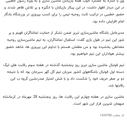
وی با اشاره به عملکرد خوب همه بازیکنان ماشین سازی و به ویژه رسول خطیبی
در این دیدار اظهار داشت: در این پیکار بازیکنان با انگیزه و پر تلاش ظاهر شدند و
حضور خطیبی در ترکیب ثابت روحیه تیمی را برای کسب پیروزی در ورزشگاه یادگار
امام افزایش داده بود.
مدیرعامل باشگاه ماشین‌سازی تبریز ضمن تشکر از حمایت تماشاگران فهیم و پر
شور این تیم در طول بازی گفت: استقبال
تماشاگران، به تیم ماشین‌سازی روحیه
مضاعفی بخشیده
بود و من مطمئن هستم
با تداوم این پیروزی ها،
شاهد حضور
بیشتر هواداران این تیم خواهیم بود.
تیم فوتبال ماشین سازی تبریز روز پنجشنبه گذشته در هفته سوم رقابت های لیگ
دسته اول فوتبال باشگاههای کشور میزبان تیم گل گهر سیرجان بود که با نتیجه
دو بر صفر حریف خود را شکست داد و با شش امتیاز صدرنشین گروه ب این
رقابتها شد.
ماشین سازی در هفته چهارم این رقابت ها، روز پنجشنبه 28 مهرماه در کرمانشاه
میهمان شیرین فراز این شهر است.
کد مطلب
1434788