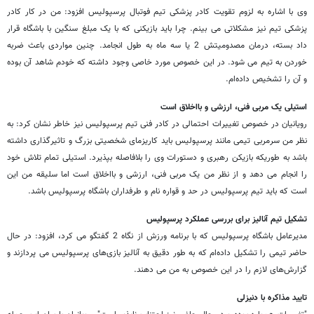
وی با اشاره به لزوم تقویت کادر پزشکی تیم فوتبال پرسپولیس افزود: من در کار کادر
پزشکی تیم نیز مشکلاتی می بینم. چرا باید بازیکنی که با یک مبلغ سنگین با باشگاه قرار
داد بسته، درمان مصدومیتش 2 یا سه ماه به طول انجامد. چنین مواردی باعث ضربه
خوردن به تیم می شود. در این خصوص مورد خاصی وجود داشته که خودم شاهد آن بوده
و آن را تشخیص داده‌ام.
استیلی یک مربی فنی، ارزشی و بااخلاق است
رویانیان در خصوص تغییرات احتمالی در کادر فنی تیم پرسپولیس نیز خاطر نشان کرد: به
نظر من سرمربی تیمی مانند پرسپولیس باید کاریزمای شخصیتی بزرگ و تاثیرگذاری داشته
باشد به طوریکه بازیکن رهبری و دستورات وی را بلافاصله بپذیرد. استیلی تمام تلاش خود
را انجام می دهد و از نظر من یک مربی فنی، ارزشی و بااخلاق است اما سلیقه من این
است که باید تیم پرسپولیس در حد و قواره نام و طرفداران باشگاه پرسپولیس باشد.
تشکیل تیم آنالیز برای بررسی عملکرد پرسپولیس
مدیرعامل باشگاه پرسپولیس که با برنامه ورزش از نگاه 2 گفتگو می کرد، افزود: در حال
حاضر تیمی را تشکیل داده‌ام که به طور دقیق به آنالیز بازی‌های پرسپولیس می پردازند و
گزارش‌های لازم را در این خصوص به من می دهند.
تایید مذاکره با دنیزلی