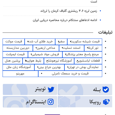
است
زمین لرزه ۴.۶ ریشتری گلباف کرمان را لرزاند
ادامه ادعاهای سنتکام درباره محاصره دریایی ایران
تبلیغات
قیمت شیشه سکوریت
سفیر
خرید طلای آب شده
قیمت موکت
تور کربلا
استند تسلیت
مداحی اربعین
دوربین مداربسته
مرجع پاسخ معتبر پزشکان
فروش مواد شیمیایی
قیمت ایمپلنت
قطعات لباسشویی
آموزشگاه تیزهوشان
بلیط هواپیما
پرشین هتل
نمایندگی بوش در تهران
بهترین جراح بینی
آموزشگاه زبان ملل
قیمت و خرید سمعک نامرئی
مهرینو