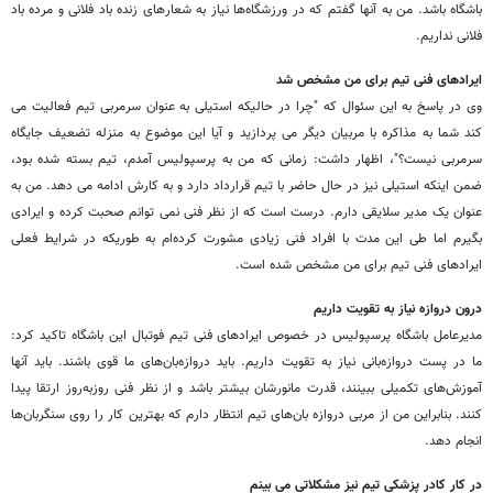
باشگاه باشد. من به آنها گفتم که در ورزشگاه‌ها نیاز به شعارهای زنده باد فلانی و مرده باد
فلانی نداریم.
ایرادهای فنی تیم برای من مشخص شد
وی در پاسخ به این سئوال که "چرا در حالیکه استیلی به عنوان سرمربی تیم فعالیت می
کند شما به مذاکره با مربیان دیگر می پردازید و آیا این موضوع به منزله تضعیف جایگاه
سرمربی نیست؟"، اظهار داشت: زمانی که من به پرسپولیس آمدم، تیم بسته شده بود،
ضمن اینکه استیلی نیز در حال حاضر با تیم قرارداد دارد و به کارش ادامه می دهد. من به
عنوان یک مدیر سلایقی دارم. درست است که از نظر فنی نمی توانم صحبت کرده و ایرادی
بگیرم اما طی این مدت با افراد فنی زیادی مشورت کرده‌ام به طوریکه در شرایط فعلی
ایرادهای فنی تیم برای من مشخص شده است.
درون دروازه نیاز به تقویت داریم
مدیرعامل باشگاه پرسپولیس در خصوص ایرادهای فنی تیم فوتبال این باشگاه تاکید کرد:
ما در پست دروازه‌بانی نیاز به تقویت داریم. باید دروازه‌بان‌های ما قوی باشند. باید آنها
آموزش‌های تکمیلی ببینند، قدرت مانورشان بیشتر باشد و از نظر فنی روزبه‌روز ارتقا پیدا
کنند. بنابراین من از مربی دروازه بان‌های تیم انتظار دارم که بهترین کار را روی سنگربان‌ها
انجام دهد.
در کار کادر پزشکی تیم نیز مشکلاتی می بینم