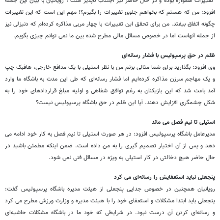
"تغییرات همواره بوده و در حال حاضر نیز اجتناب ناپذیر است"، رویانیان با بیان این جمله
افزود: من که هستم که بخواهم جلوی تغییرات را بگیرم؟! مهم این است که این تغییرات
چگونه اتفاق بیفتد. من برای تحقق این تغییرات با چهار مربی مذاکره کرده‌ام که دنیزلی نیز
از جمله آنهاست اما در خصوص مسائل مالی مطرح شده بین ما نمی توانم چیزی بگویم.
ظلم در حق پرسپولیس با فشار رسانه‌ای
وی افزود: بگذارید برای شما مثالی بزنم من با نظر استیلی با یک مدافع خارجی، هافبک چپ
و یک مهاجم سرزن مذاکره کرده‌ایم اما فشار رسانه‌ای که طی این مدت به باشگاه ما وارد
آمد باعث شد که این بازیکنان به رغم توافق شفاهی و اولیه مبلغ قراردادهای خود را به
شکل چشمگری افزایش دهند. آیا این ظلم در حق باشگاه پرسپولیس نیست؟
استیلی تا نیم فصل می ماند
مدیرعامل باشگاه پرسپولیس افزود: در هر صورت استیلی تا نیم فصل به کار خود ادامه می
دهد و پس از آن اختیار تصمیم گیری را به من داده است. ضمن اینکه مطمئن باشید در
حال حاضر هیچ دخالتی در کار استیلی به ویژه در مسائل فنی نمی شود.
پنجعلی نباید استعفایش را رسانه‌ای می کرد
رویانیان همچنین در خصوص جدایی پنجعلی از هیئت مدیره باشگاه پرسپولیس گفت:
پنجعلی باید ابتدا مشکلات و استعفای خود را با هیئت مدیره و وزارت ورزش مطرح می کرد
و رسانه‌ای کردن آن درست نبود. در شرایطی که خود ما در باشگاه مشکلات حاشیه‌ای