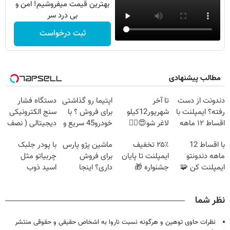
بهترین قیمت میفروشیم! امن و
بی درد سر
ثبت درخواست
مطالب پیشنهادی
دندونت از دست
تا آخر
اپتیما رو گذاشتی
دستگاه فشار
رفته؟ ایمپلنت با
شهریور12کیلو
برای فروش ؟ با
سنج الکترونیکی
اقساط ۱۲ ماهه
لاغر شو😍👌🏻
خودرو45 سریع و
دیجیتالی ( نصف
راه حلشه
راحت بفروش
قیمت بازار!!)
با اقساط 12
۲۵٪ تخفیف
ماشین پژو پارس
با پودر جلبک
ماهه دندونتو
ایمپلنت تا پایان
برای فروش
چربیاتو مثل
ایمپلنت کن 🧩
جشنواره 🎁
داری؟ اینجا
اسید ذوب
بدون سود
سریع بفروشش
کن(تخفیف تا
امشب)
نظر شما
نظرات حاوی توهین و هرگونه نسبت ناروا به اشخاص حقیقی و حقوقی منتشر