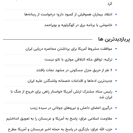
کرد
انتقاد بیماران هموفیلی از کمبود دارو؛ درخواست از رسانه‌ها
خاموشی با برنامه برق در کهگیلویه و بویراحمد
پربازدیدترین ها
موافقت مشروط آمریکا برای برداشتن محاصره دریایی ایران
ترکیه: توافق مکه ائتلافی موازی با ناتو نیست
۶ نفر از حریق منزل مسکونی در مشهد نجات یافتند
جدیدترین ادعاها و اقدامات خصمانه واشنگتن علیه ایران
رئیس ستاد مشترک ارتش آمریکا خواستار راهی برای خروج از جنگ با
ایران شد
درگیری اعضای داعش و نیروهای جولانی در سیده زینب
مقاومت اسلامی عراق: پاسخ به آمریکا و عربستان را به تعویق انداختیم
حزب الله عراق: بازنگری در پاسخ به حمله اخیر عربستان و آمریکا مطرح