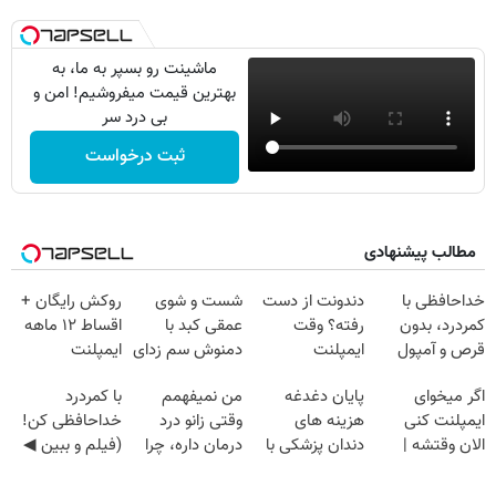
ماشینت رو بسپر به ما، به
بهترین قیمت میفروشیم! امن و
بی درد سر
ثبت درخواست
مطالب پیشنهادی
خداحافظی با
دندونت از دست
شست و شوی
روکش رایگان +
کمردرد، بدون
رفته؟ وقت
عمقی کبد با
اقساط ۱۲ ماهه
قرص و آمپول
ایمپلنت
دمنوش سم زدای
ایمپلنت
دیجیتاله
گیاهی
اگر میخوای
پایان دغدغه
من نمیفهمم
با کمردرد
ایمپلنت کنی
هزینه های
وقتی زانو درد
خداحافظی کن!
الان وقتشه |
دندان پزشکی با
درمان داره، چرا
(فیلم و ببین ◀
فقط با ۲۵
پک سفید کننده
دردش رو داری
پرسش‌نامه رو
میلیون تومان!!!
خانگی
تحمل میکنی؟❗
پرکن)