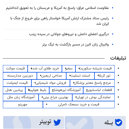
مقاومت اسلامی عراق: پاسخ به آمریکا و عربستان را به تعویق انداختیم
رئیس ستاد مشترک ارتش آمریکا خواستار راهی برای خروج از جنگ با
ایران شد
درگیری اعضای داعش و نیروهای جولانی در سیده زینب
والیبال زنان البرز در مسیر بازگشت به لیگ برتر
تبلیغات
قیمت شیشه سکوریت
سفیر
خرید طلای آب شده
قیمت موکت
تور کربلا
استند تسلیت
مداحی اربعین
دوربین مداربسته
مرجع پاسخ معتبر پزشکان
فروش مواد شیمیایی
قیمت ایمپلنت
قطعات لباسشویی
آموزشگاه تیزهوشان
بلیط هواپیما
پرشین هتل
نمایندگی بوش در تهران
بهترین جراح بینی
آموزشگاه زبان ملل
قیمت و خرید سمعک نامرئی
مهرینو