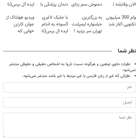
الان وقتشه |
دمنوش سم زدای
دندان پزشکی با
ایده آل برس(تا
فقط با ۲۵
گیاهی
پک سفید کننده
امشب تخفیف
وام 300 میلیونی
به بزرگترین
با جلبک لاغری
ویدیو هولناک از
میلیون تومان!!!
خانگی
ویژه)
تکنوپی آغاز شد
جشنواره ایمپلنت
3سوته به اندام
جوان کارتن
تهران سر بزنید !
ایده ال برس(تا
خوابی که
| فقط ۲۵
امشب تخفیف
میلیاردر شد.
میلیون !
ویژه)
آموزش رایگان
نظر شما
نظرات حاوی توهین و هرگونه نسبت ناروا به اشخاص حقیقی و حقوقی منتشر
نمی‌شود.
نظراتی که غیر از زبان فارسی یا غیر مرتبط با خبر باشد منتشر نمی‌شود.