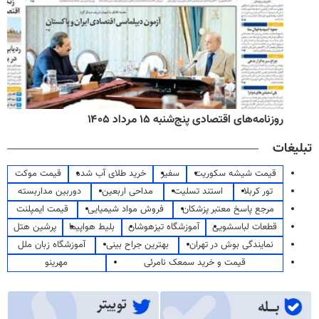
روزنامه‌های اقتصادی پنج‌شنبه ۱۵ مرداد ۱۴۰۵
تبلیغات
قیمت شیشه سکوریت
سفیر
خرید طلای آب شده
قیمت موکت
تور کربلا
استند تسلیت
مداحی اربعین
دوربین مداربسته
مرجع پاسخ معتبر پزشکان
فروش مواد شیمیایی
قیمت ایمپلنت
قطعات لباسشویی
آموزشگاه تیزهوشان
بلیط هواپیما
پرشین هتل
نمایندگی بوش در تهران
بهترین جراح بینی
آموزشگاه زبان ملل
قیمت و خرید سمعک نامرئی
مهرینو