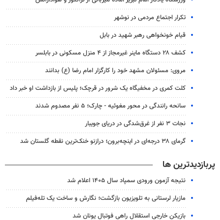
ورزشگاه یادگار امام تبریز آماده میزبانی از تراکتور و هوادارانش
تکرار اجتماع مردمی در نوشهر
قیام خونخواهی رهبر شهید در بابل
کشف ۲۸ دستگاه ماینر غیرمجاز از ۴ منزل مسکونی در بابلسر
مروی: مسئولان مشهد خود را کارگزار امام رضا (ع) بدانند
کلت کمری در مخفیگاه یک شرور در قرچک؛ پلیس از بازداشت او خبر داد
سانحه رانندگی در محور مغوئیه - چارک؛ ۵ نفر مصدوم شدند
نجات ۳ نفر از غرق‌شدگی در دریای جویبار
گرمای ۳۸ درجه‌ای در اینچه‌برون؛ درازنو خنک‌ترین نقطه گلستان شد
پربازدیدترین ها
نتیجه آزمون ورودی سمپاد سال ۱۴۰۵ اعلام شد
مازیار لرستانی به تلویزیون بازگشت؛ نگارش و ساخت یک تله‌فیلم
بازیکن خارجی استقلال راهی فوتبال یونان شد