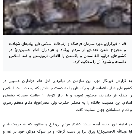
قم - خبرگزاری مهر: سازمان فرهنگ و ارتباطات اسلامی طی بیانیه‌ای شهادت
و مجروح شدن تعدادی از مردم بیگناه و عزاداران امام حسین(ع) در
کشورهای عراق، افغانستان و پاکستان را اقدامی تروریستی و ضد اسلامی
دانسته و شدیداً آن را محکوم کرد.
به گزارش خبرنگار مهر، این سازمان در بیانیه‌ای قتل عام عزاداران حسینی در
کشورهای عراق، افغانستان و پاکستان را به دست جاهلانی که وحدت امت اسلامی
را هدف قرارداده‌اند، محکوم نموده و با ابراز انزجار از جنایت سبعانه دشمنان
اسلام، این مصیبت جانکاه را به محضر حضرت ولی عصر(عج)، مقام معظم رهبری
و تمام مسلمانان جهان تسلیت گفت.
در ادامه این بیانیه آمده است: کشتار مردم بی‌دفاع و مظلوم که به حرمت قیام
ابا عبدالله الحسین(ع) بیرق عزا بر دست گرفته و در سوگ مولای خود در غم و