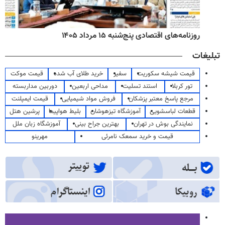
روزنامه‌های اقتصادی پنج‌شنبه ۱۵ مرداد ۱۴۰۵
تبلیغات
قیمت شیشه سکوریت
سفیر
خرید طلای آب شده
قیمت موکت
تور کربلا
استند تسلیت
مداحی اربعین
دوربین مداربسته
مرجع پاسخ معتبر پزشکان
فروش مواد شیمیایی
قیمت ایمپلنت
قطعات لباسشویی
آموزشگاه تیزهوشان
بلیط هواپیما
پرشین هتل
نمایندگی بوش در تهران
بهترین جراح بینی
آموزشگاه زبان ملل
قیمت و خرید سمعک نامرئی
مهرینو