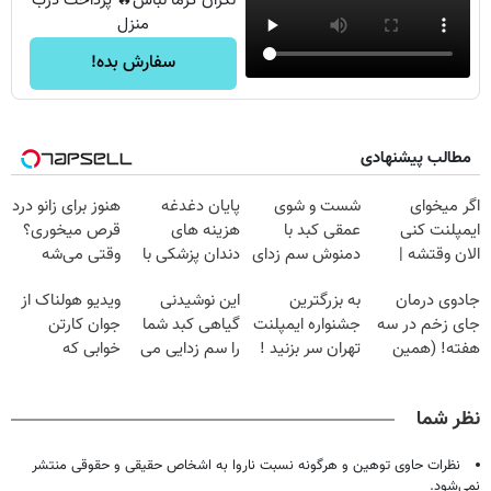
نگران گرما نباش🔥 پرداخت درب
منزل
سفارش بده!
مطالب پیشنهادی
اگر میخوای
شست و شوی
پایان دغدغه
هنوز برای زانو درد
ایمپلنت کنی
عمقی کبد با
هزینه های
قرص میخوری؟
الان وقتشه |
دمنوش سم زدای
دندان پزشکی با
وقتی می‌شه
فقط با ۲۵
گیاهی
پک سفید کننده
بدون عمل
جادوی درمان
به بزرگترین
این نوشیدنی
ویدیو هولناک از
میلیون تومان!!!
خانگی
درمانش کرد؟؟؟؟
جای زخم در سه
جشنواره ایمپلنت
گیاهی کبد شما
جوان کارتن
هفته! (همین
تهران سر بزنید !
را سم زدایی می
خوابی که
حالا رایگان
| فقط ۲۵
کند (با ضمانت
میلیاردر شد.
صحبت کنید)
میلیون !
مرجوعی)
آموزش رایگان
نظر شما
نظرات حاوی توهین و هرگونه نسبت ناروا به اشخاص حقیقی و حقوقی منتشر
نمی‌شود.