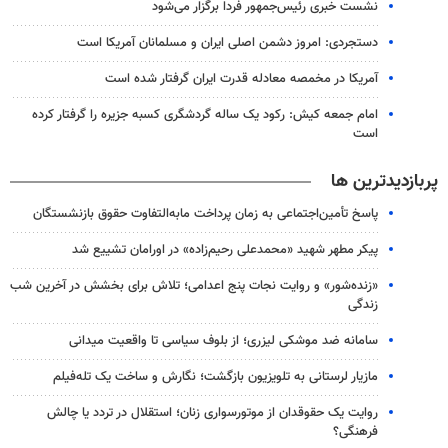
نشست خبری رئیس‌جمهور فردا برگزار می‌شود
دستجردی: امروز دشمن اصلی ایران و مسلمانان آمریکا است
آمریکا در مخمصه معادله قدرت ایران گرفتار شده است
امام جمعه کیش: رکود یک ساله گردشگری کسبه جزیره را گرفتار کرده
است
پربازدیدترین ها
پاسخ تأمین‌اجتماعی به زمان پرداخت مابه‌التفاوت حقوق بازنشستگان
پیکر مطهر شهید «محمدعلی رحیم‌زاده» در اورامان تشییع شد
«زنده‌شور» و روایت نجات پنج اعدامی؛ تلاش برای بخشش در آخرین شب
زندگی
سامانه ضد موشکی لیزری؛ از بلوف سیاسی تا واقعیت میدانی
مازیار لرستانی به تلویزیون بازگشت؛ نگارش و ساخت یک تله‌فیلم
روایت یک حقوقدان از موتورسواری زنان؛ استقلال در تردد یا چالش
فرهنگی؟