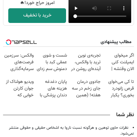
امروز حراج خورد!🔥
خرید با تخفیف
مطالب پیشنهادی
اگر میخوای
تجربه‌ی نوین
شست و شوی
والکس: سرزمین
ایمپلنت کنی
ترید با والکس،
عمقی کبد با
فرصت‌های
الان وقتشه |
آینده‌ای روشن در
دمنوش سم زدای
سرمایه‌گذاری
فقط با ۲۵
انتظار شماست
گیاهی
دیجیتال شما
تا کی می‌خوای
جادوی درمان
پایان دغدغه
ویدیو هولناک از
میلیون تومان!!!
قرص زانودرد
جای زخم در سه
هزینه های
جوان کارتن
بخوری؟ یکبار
هفته! (همین
دندان پزشکی با
خوابی که
اصولی درمانش
حالا رایگان
پک سفید کننده
میلیاردر شد.
کن
صحبت کنید)
خانگی
آموزش رایگان
نظر شما
نظرات حاوی توهین و هرگونه نسبت ناروا به اشخاص حقیقی و حقوقی منتشر
نمی‌شود.