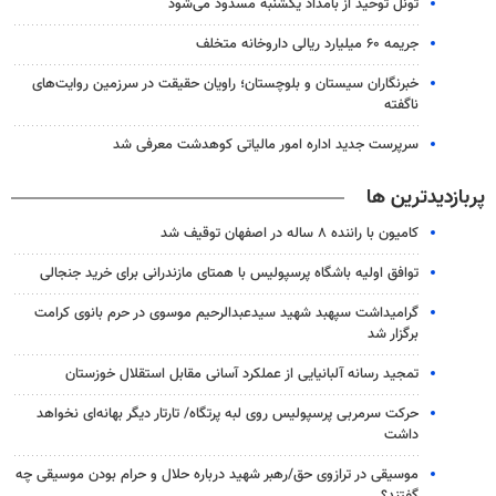
تونل توحید از بامداد یکشنبه مسدود می‌شود
جریمه ۶۰ میلیارد ریالی داروخانه متخلف
خبرنگاران سیستان و بلوچستان؛ راویان حقیقت در سرزمین روایت‌های
ناگفته
سرپرست جدید اداره امور مالیاتی کوهدشت معرفی شد
پربازدیدترین ها
کامیون با راننده ۸ ساله در اصفهان توقیف شد
توافق اولیه باشگاه پرسپولیس با همتای مازندرانی برای خرید جنجالی
گرامیداشت سپهبد شهید سیدعبدالرحیم موسوی در حرم بانوی کرامت
برگزار شد
تمجید رسانه آلبانیایی از عملکرد آسانی مقابل استقلال خوزستان
حرکت سرمربی پرسپولیس روی لبه پرتگاه/ تارتار دیگر بهانه‌ای نخواهد
داشت
موسیقی در ترازوی حق/رهبر شهید درباره حلال و حرام بودن موسیقی چه