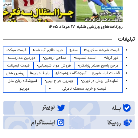
روزنامه‌های ورزشی شنبه ۱۷ مرداد ۱۴۰۵
تبلیغات
قیمت شیشه سکوریت
سفیر
خرید طلای آب شده
قیمت موکت
تور کربلا
استند تسلیت
مداحی اربعین
دوربین مداربسته
مرجع پاسخ معتبر پزشکان
فروش مواد شیمیایی
قیمت ایمپلنت
قطعات لباسشویی
آموزشگاه تیزهوشان
بلیط هواپیما
پرشین هتل
نمایندگی بوش در تهران
بهترین جراح بینی
آموزشگاه زبان ملل
قیمت و خرید سمعک نامرئی
مهرینو