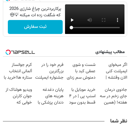
پرکاربردترین چراغ شارژی 2026
که شگفت زده ات میکنه 💡😍
ثبت سفارش
مطالب پیشنهادی
اگر میخوای
شست و شوی
فرم خود را در
کرم جوانساز
ایمپلنت کنی
عمقی کبد با
بزرگترین
آلمانی انتخاب
الان وقتشه |
دمنوش سم زدای
جشنواره ایمپلنت
ستاره ها!خرید با
فقط با ۲۵
گیاهی
تهران پر کنید ! |
تخفیف
جادوی درمان
خرید موبایل با
پایان دغدغه
ویدیو هولناک از
میلیون تومان!!!
فقط ۲۵ میلیون
جای زخم در سه
اسنپ پی | در ۴
هزینه های
جوان کارتن
هفته! (همین
قسط بدون سود
دندان پزشکی با
خوابی که
حالا رایگان
و کارمزد!
پک سفید کننده
میلیاردر شد.
صحبت کنید)
خانگی
آموزش رایگان
نظر شما