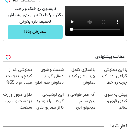
تابستون رو خنک و راحت
بگذرون! تا پنکه رومیزی مه پاش
تخفیف داره بخرش
سفارش بده!
مطالب پیشنهادی
با این دمنوش
پاکسازی کامل
شست و شوی
دمنوشی که از
گیاهی، دور کبد
چربی های کبد با
عمقی کبد با
کبدچرب نجاتت
چرب رو خط
دمنوش
دمنوش سم زدای
میده رو با 55%
بکش!
گیاهی(۵۵٪تخفیف)
گیاهی
تخفیف بخر!
پیش به سوی
اگه عمر طولانی و
این نوشیدنی
دارای مجوز وزارت
کبدی قوی و
بدن سالم
گیاهی را بنوشید
بهداشت و سیب
سالم
میخوای این
تا از بیماری های
سلامت
نوشیدنی رو با
کبد پیشگیری
تخفیف بخر
کنید
نظر شما