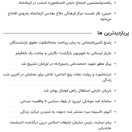
یکصدوشصتمین اجتماع «نحن المنتقمون» امشب در کرمانشاه
حبیبی: فاز نخست مرکز فرهنگی دفاع مقدس کرمانشاه به‌زودی افتتاح
می‌شود
پربازدیدترین ها
پاسخ تأمین‌اجتماعی به زمان پرداخت مابه‌التفاوت حقوق بازنشستگان
مازیار لرستانی به تلویزیون بازگشت؛ نگارش و ساخت یک تله‌فیلم
پیکر مطهر شهید «محمدعلی رحیم‌زاده» در اورامان تشییع شد
«زنده‌شور» و روایت نجات پنج اعدامی؛ تلاش برای بخشش در آخرین شب
زندگی
بازیکن خارجی استقلال راهی فوتبال یونان شد
سامانه ضد موشکی لیزری؛ از بلوف سیاسی تا واقعیت میدانی
آلبوم «آسیمه سر» منتشر شد؛ دعوت به شنیدن حرکتِ زندگی
پیام تسلیت رئیس سازمان تبلیغات اسلامی درپی درگذشت اندیشمند
مازندرانی