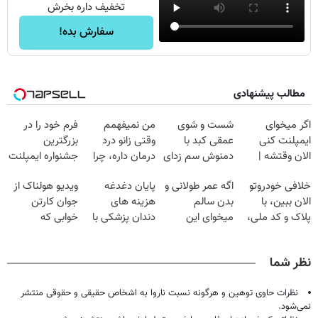
تخفیف داره بخرش
سفارش بده!
مطالب پیشنهادی
اگر میخوای
شست و شوی
من نمیفهمم
فرم خود را در
ایمپلنت کنی
عمقی کبد با
وقتی زانو درد
بزرگترین
الان وقتشه |
دمنوش سم زدای
درمان داره، چرا
جشنواره ایمپلنت
فقط با ۲۵
گیاهی
دردش رو داری
تهران پر کنید ! |
خلافی خودروتو
اگه عمر طولانی و
پایان دغدغه
ویدیو هولناک از
میلیون تومان!!!
تحمل میکنی؟❗
فقط ۲۵ میلیون
الان ببین، با
بدن سالم
هزینه های
جوان کارتن
پلاک و کد ملی،
میخوای این
دندان پزشکی با
خوابی که
بدون نیاز به
نوشیدنی رو با
پک سفید کننده
میلیاردر شد.
مراجعه حضوری
تخفیف بخر
خانگی
آموزش رایگان
نظر شما
نظرات حاوی توهین و هرگونه نسبت ناروا به اشخاص حقیقی و حقوقی منتشر
نمی‌شود.