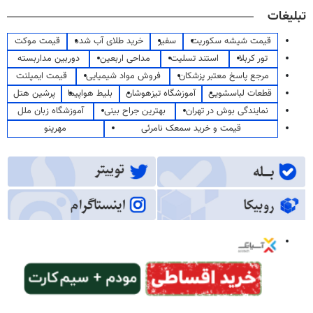
تبلیغات
قیمت شیشه سکوریت
سفیر
خرید طلای آب شده
قیمت موکت
تور کربلا
استند تسلیت
مداحی اربعین
دوربین مداربسته
مرجع پاسخ معتبر پزشکان
فروش مواد شیمیایی
قیمت ایمپلنت
قطعات لباسشویی
آموزشگاه تیزهوشان
بلیط هواپیما
پرشین هتل
نمایندگی بوش در تهران
بهترین جراح بینی
آموزشگاه زبان ملل
قیمت و خرید سمعک نامرئی
مهرینو