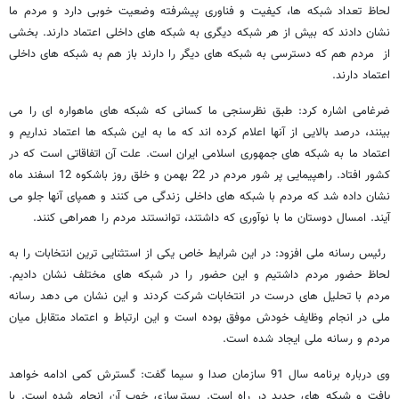
لحاظ تعداد شبکه ها، کیفیت و فناوری پیشرفته وضعیت خوبی دارد و مردم ما
نشان دادند که بیش از هر شبکه دیگری به شبکه های داخلی اعتماد دارند. بخشی
از مردم هم که دسترسی به شبکه های دیگر را دارند باز هم به شبکه های داخلی
اعتماد دارند.
ضرغامی اشاره کرد: طبق نظرسنجی ما کسانی که شبکه های ماهواره ای را می
بینند، درصد بالایی از آنها اعلام کرده اند که ما به این شبکه ها اعتماد نداریم و
اعتماد ما به شبکه های جمهوری اسلامی ایران است. علت آن اتفاقاتی است که در
کشور افتاد. راهپیمایی پر شور مردم در 22 بهمن و خلق روز باشکوه 12 اسفند ماه
نشان داده شد که مردم با شبکه های داخلی زندگی می کنند و همپای آنها جلو می
آیند. امسال دوستان ما با نوآوری که داشتند، توانستند مردم را همراهی کنند.
رئیس رسانه ملی افزود: در این شرایط خاص یکی از استثنایی ترین انتخابات را به
لحاظ حضور مردم داشتیم و این حضور را در شبکه های مختلف نشان دادیم.
مردم با تحلیل های درست در انتخابات شرکت کردند و این نشان می دهد رسانه
ملی در انجام وظایف خودش موفق بوده است و این ارتباط و اعتماد متقابل میان
مردم و رسانه ملی ایجاد شده است.
وی درباره برنامه سال 91 سازمان صدا و سیما گفت: گسترش کمی ادامه خواهد
یافت و شبکه های جدید در راه است. بسترسازی خوب آن انجام شده است. با