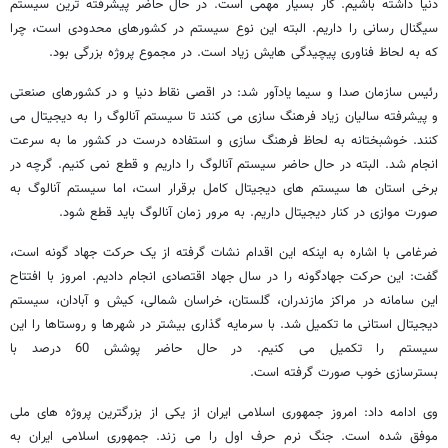
دنیا داشته باشیم. کار بسیار مهمی است. در حال حاضر پیشرفته ترین سیستم
سیگنال رسانی را داریم. البته این نوع سیستم در کشورهای محدودی است، چرا
که به لحاظ فناوری پیچیدگی هایش زیاد است. در مجموع پروژه بزرگی بود.
رئیس سازمان صدا و سیما یادآور شد: در اقصی نقاط دنیا و در کشورهای صنعتی
و پیشرفته سالیان زیاد فرهنگ سازی می کنند تا سیستم آنالوگ را به دیجیتال می
کنند. خوشبختانه به لحاظ فرهنگ سازی و استفاده درست در کشور ما به سرعت
انجام شد. البته در حال حاضر سیستم آنالوگ را داریم و قطع نمی کنیم. گرچه در
برخی استان ها سیستم های دیجیتال کامل برقرار است، اما سیستم آنالوگ به
صورت موازی در کنار دیجیتال داریم. به مرور زمان آنالوگ باید قطع شود.
ضرغامی با اشاره به اینکه این اقدام نشات گرفته از یک حرکت جهاد گونه است،
گفت: این حرکت جهادگونه را در سال جهاد اقتصادی انجام دادیم. امروز با افتتاح
این سامانه در مراکز مازندران، گلستان، خراسان شمالی، کیش و آبادان، سیستم
دیجیتال استانی ما تکمیل شد. با سرمایه گذاری بیشتر در شهرها و روستاها را این
سیستم را تکمیل می کنیم. در حال حاضر پوشش 60 درصد با
بسترسازی خوب صورت گرفته است.
وی ادامه داد: امروز جمهوری اسلامی ایران از یکی از بزرگترین پروژه های ملی
موفق شده است. جنگ نرم حرف اول را می زند. جمهوری اسلامی ایران به