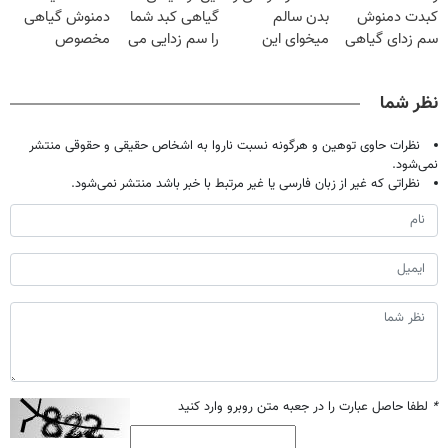
کبدت دمنوش
بدن سالم
گیاهی کبد شما
دمنوش گیاهی
سم زدای گیاهی
میخوای این
را سم زدایی می
مخصوص
رو امتحان
نوشیدنی رو با
کند (با ضمانت
کبد(بزن اینجا)
کن(55%
تخفیف بخر
مرجوعی)
نظر شما
تخفیف)
نظرات حاوی توهین و هرگونه نسبت ناروا به اشخاص حقیقی و حقوقی منتشر
نمی‌شود.
نظراتی که غیر از زبان فارسی یا غیر مرتبط با خبر باشد منتشر نمی‌شود.
*
لطفا حاصل عبارت را در جعبه متن روبرو وارد کنید