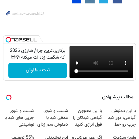
پرکاربردترین چراغ شارژی 2026
که شگفت زده ات میکنه 💡😍
ثبت سفارش
مطالب پیشنهادی
با این دمنوش
با این معجون
شست و شوی
شست و شوی
گیاهی، دور کبد
گیاهی کبدتان را
عمقی کبد با
چربی های کبد با
چرب رو خط
فول انرژی کنید
دمنوش سم زدای
نوشیدنی
بکش!
گیاهی
گیاهی(55%تخفیف)
واسه سلامت
اگه عمر طولانی و
این نوشیدنی
55% تخفیف