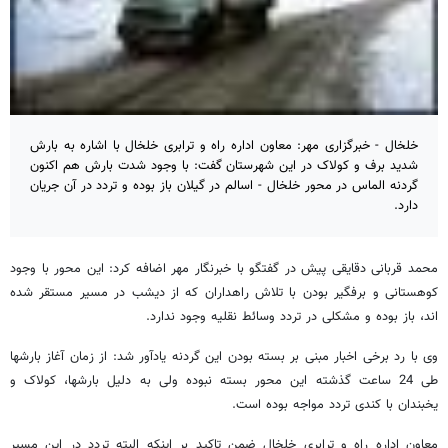
خلخال - خبرگزاری مهر: معاون اداره راه و ترابری خلخال با اشاره به بارش
شدید برف و کولاک در این شهرستان گفت: با وجود شدت بارش هم اکنون
گردنه الماس در محور خلخال - اسالم در گیلان باز بوده و تردد در آن جریان
دارد.
محمد قربانی دقایقی پیش در گفتگو با خبرنگار مهر اضافه کرد: این محور با وجود
کوهستانی و برفگیر بودن با تلاش راهداران که از دیشب در مسیر مستقر شده
اند، باز بوده و مشکلی در تردد وسائط نقلیه وجود ندارد.
وی با رد برخی اخبار مبنی بر بسته بودن این گردنه یادآور شد: از زمان آغاز بارشها
طی 24 ساعت گذشته این محور بسته نبوده ولی به دلیل بارشها، کولاک و
یخبندان با کندی تردد مواجه بوده است.
معاون اداره راه و ترابری خلخال ضمن تاکید بر اینکه البته تردد در این مسیر