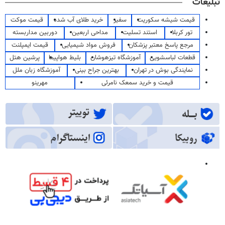
تبلیغات
قیمت شیشه سکوریت
سفیر
خرید طلای آب شده
قیمت موکت
تور کربلا
استند تسلیت
مداحی اربعین
دوربین مداربسته
مرجع پاسخ معتبر پزشکان
فروش مواد شیمیایی
قیمت ایمپلنت
قطعات لباسشویی
آموزشگاه تیزهوشان
بلیط هواپیما
پرشین هتل
نمایندگی بوش در تهران
بهترین جراح بینی
آموزشگاه زبان ملل
قیمت و خرید سمعک نامرئی
مهرینو