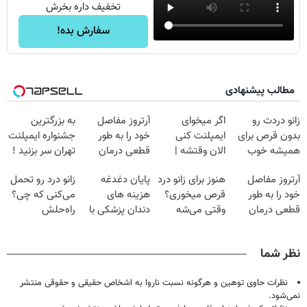
تخفیف داره بخرش
سفارش بده!
مطالب پیشنهادی
زانو دردت رو
اگر میخوای
آرتروز مفاصل
به بزرگترین
بدون قرص برای
ایمپلنت کنی
خود را به طور
جشنواره ایمپلنت
همیشه خوب
الان وقتشه |
قطعی درمان
تهران سر بزنید !
کن! (قدم اول،
فقط با ۲۵
کنید!
| فقط ۲۵
آرتروز مفاصل
هنوز برای زانو درد
پایان دغدغه
زانو درد رو تحمل
پرسش‌نامه)
میلیون تومان!!!
◂پرسش‌نامه▸
میلیون !
خود را به طور
قرص میخوری؟
هزینه های
می‌کنی که چی؟
قطعی درمان
وقتی می‌شه
دندان پزشکی با
راه‌حلش
کنید!
بدون عمل
پک سفید کننده
همین‌جاست!
◗پرسش‌نامه◖
درمانش کرد؟؟؟؟
خانگی
نظر شما
نظرات حاوی توهین و هرگونه نسبت ناروا به اشخاص حقیقی و حقوقی منتشر
نمی‌شود.