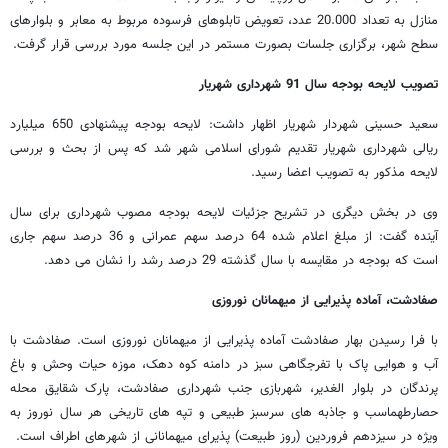
منازل به تعداد 20.000 عدد، تعویض تابلوهای فرسوده مربوط به معابر و بلوارهای
سطح شهر، برگزاری جلسات بصورت مستمر در این جلسه مورد بررسی قرار گرفت.
تصویب لایحه بودجه سال 91 شهرداری شهریار
سعید حسینی شهردار شهریار اظهار داشت: لایحه بودجه پیشنهادی 650 میلیارد
ریالی شهرداری شهریار تقدیم شورای اسلامی شهر شد که پس از بحث و بررسی
لایحه مذکور به تصویب اعضا رسید.
وی در بخش دیگری در تشریح جزئیات لایحه بودجه مصوب شهرداری برای سال
آینده گفت: از مبلغ اعلام شده 64 درصد سهم عمرانی و 36 درصد سهم جاری
است که بودجه در مقایسه با سال گذشته 29 درصد رشد را نشان می دهد.
صفادشت، آماده پذیرایی از میهمانان نوروزی
با فرا رسیدن بهار صفادشت آماده پذیرایی از میهمانان نوروزی است. صفادشت با
آب و هوایی پاک با تفرجگاهی سبز در دامنه کوه دهک، موزه حیات وحش و باغ
پرندگان در بلوار الغدیر، شهربازی جنب شهرداری صفادشت، پارک شقایق محله
حصارطهماسب و جاذبه های سرسبز طبیعی و تپه های تاریخی هر سال نوروز به
ویژه در سیزدهم فروردین (روز طبیعت) پذیرای میهمانانی از شهرهای اطراف است.