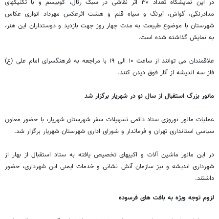
در این نمایشگاه تعداد ۳۰ اثر نقاشی در سبک رئال، کوبیسم و با تکنیکهای
مدادرنگی، گواش، آبرنگ و سیاه قلم و هشت اثرعکس مهرداد انواری عکاس
شهرستان با موضوع طبیعت به مدت چهار روز جهت بازدید و دوستداران این هنر،
به نمایش گذاشته شده است.
علاقمندان می توانند از ساعت ۱۰ الی ۱۹ با مراجعه به فرهنگسرای امام علی (ع)
فاز سه اندیشه از آثار فوق دیدن کنند.
مانور بزرگ استقبال از سال نو در شهریار برگزار شد
عملیات مانور نوروزی ستاد دائمی تسهیلات سفر شهرستان شهریار، با حضور معاون
سیاسی استانداری تهران و فرماندار و شورای اداری شهرستان شهریار برگزار شد.
در این مانور ماشین آلات و اکیپهای تخصیص یافته به ستاد استقبال از بهار از
شهرداری اندیشه و نیز سازمان آتش نشانی و خدمات ایمنی این شهرداری، حضور
داشتند.
لزوم توجه ویژه به بافت های فرسوده