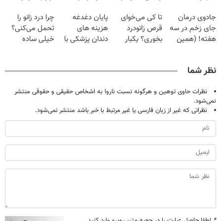
فقط با ۲۵
برگردون
کامپوزیت سفید
| فقط ۲۵
جادوی درمان
تا کی می‌خوای
پایان دغدغه
چرا درد زانو را
میلیون تومان!!!
(40%off)
کن
میلیون !
جای زخم در سه
قرص زانودرد
هزینه های
تحمل می‌کنی؟
هفته! (همین
بخوری؟ یکبار
دندان پزشکی با
خیلی ساده
حالا رایگان
اصولی درمانش
پک سفید کننده
درمنزل درمانش
صحبت کنید)
کن
خانگی
کن
نظر شما
نظرات حاوی توهین و هرگونه نسبت ناروا به اشخاص حقیقی و حقوقی منتشر
نمی‌شود.
نظراتی که غیر از زبان فارسی یا غیر مرتبط با خبر باشد منتشر نمی‌شود.
*
لطفا حاصل عبارت را در جعبه متن روبرو وارد کنید