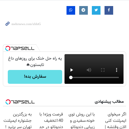
یه راه حل خنک برای روزهای داغ
تابستون🔥
سفارش بده!
مطالب پیشنهادی
اگر میخوای
با این روش توی
فرصت ویژه! با
به بزرگترین
ایمپلنت کنی
خونه،سفیدی و
40٪تخفیف
جشنواره ایمپلنت
الان وقتشه |
زیبایی دندوناتو
دندوناتو در حد
تهران سر بزنید !