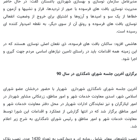
مدیرعامل سازمان نوسازی و بهسازی شهرداری باغستان گفت: در حال حاضر
مدیریت نوسازی بافت های فرسوده با عبور از تردیدها، فراز و نشیبها و آزمون و
خطاها از یک سو و امیدها و آرزوها و اشتیاق برای خروج از وضعیت انفعالی
نوسازی بافت های فرسوده و رونق آن از سوی دیگر، به نقطه امیدوار کننده ای
رسیده است.
هاشمی افزود: ساکنان بافت های فرسوده، ذی نفعان اصلی نوسازی هستند که در
این زمینه همه اقدامات باید در راستای تامین نیازهای اساسی مردم جهت گیری و
اجرا شود.
برگزاری آخرین جلسه شورای نامگذاری در سال 90
آخرین جلسه شورای نامگذاری شهرداری شهریار با حضور درخشان عضو شورای
اسلامی شهر، اسدی معاونت خدمات شهر و امور مناطق، زرعکانی مشاور شهردار در
امور ایثارگران و نیز نمایندگان ادارات شهریار در محل دفتر معاونت خدمات شهر و
امور مناطق برگزار شد که در انتها گزارشی از عملکرد و اقدامات این شورا توسط
معاونت خدمات شهر و امور مناطق و رئیس شورای نامگذاری به شرح زیر اعلام
شد.
نصب تابلوهای معابر شامل روپایه ای و دیوارکوب به تعداد 1430 عدد، نصب پلاک