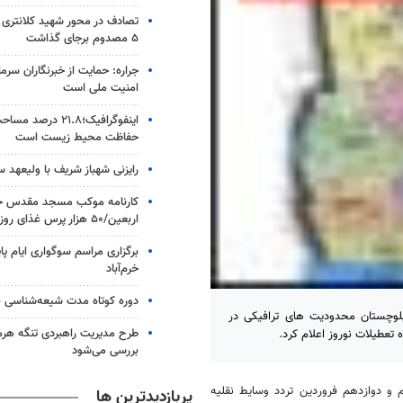
۵ مصدوم برجای گذاشت
جراره: حمایت از خبرنگاران سرما
امنیت ملی است
اینفوگرافیک؛۲۱.۸ در
حفاظت محیط زیست است
رایزنی شهباز شریف با ولیعهد 
کارنامه موکب مسجد مقدس جم
اربعین/۵۰ هزار پرس غذای روزانه
برگزاری مراسم سوگواری ایام پا
خرم‌آباد
دوره کوتاه مدت شیعه‌شناسی بر
بلوچستان محدودیت های ترافیکی در
طرح مدیریت راهبردی تنگه هر
 تعطیلات نوروز اعلام کرد.
بررسی می‌شود
 و دوازدهم فروردین تردد وسایط نقلیه
پربازدیدترین ها