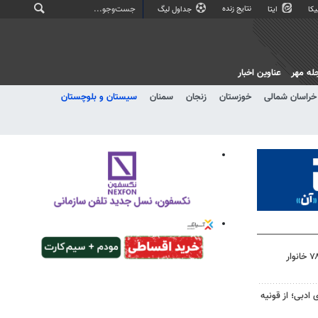
نتایج زنده
کا
ایتا
جداول لیگ
له مهر
عناوین اخبار
خراسان شمالی
خوزستان
زنجان
سمنان
سیستان و بلوچستان
تامین زمین ساخت مسکن ۷۸۰۰ خانوار
 ادبی؛ از قونیه