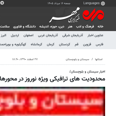
جمعه ۱۶ مرداد ۱۴۰۵
خانه
فرهنگ و ادب
هنر
دين، حوزه، انديشه
دانشگاه و فناوری
سلامت
عناوین اخبار
آذربایجان شرقی
آذربایجان غربی
اصفهان
اردبیل
البرز
فارس
قزوین
قم
کردستان
کرمان
کرمانشاه
کهگیلویه و بویراحمد
استانها
سیستان و بلوچستان
۲۷ اسفند ۱۳۹۰، ۱۸:۲۰
اخبار سیستان و بلوچستان/
محدودیت های ترافیکی ویژه نوروز در محورها