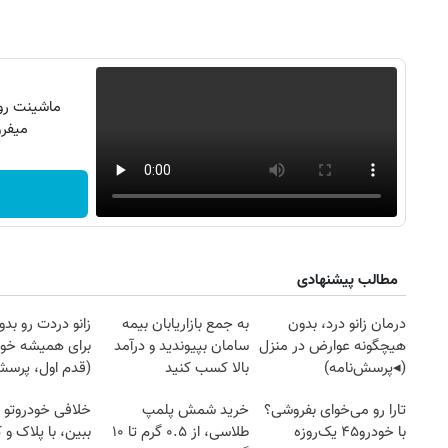
ماشینت رو 
میفرو
مطالب پیشنهادی
درمان زانو درد، بدون
به جمع بازاریابان بیمه
زانو دردت رو ب
هیچگونه عوارض در منزل
سامان بپیوندید و درآمد
برای همیشه خو
(◂پرسش‌نامه)
بالا کسب کنید
(قدم اول، پرسش‌
تارا رو می‌خوای بفروشی؟
خرید شمش پلمپ
خلافی خودروتو ا
با خودرو۴۵ یک‌روزه
طلاسی، از ۰.۵ گرم تا ۱۰
ببین، با پلاک و 