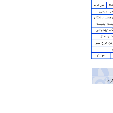
کت
تور کربلا
حی اربعین
معتبر پزشکان
مت ایمپلنت
اه تیزهوشان
شین هتل
رین جراح بینی
مهرینو