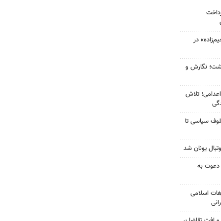
رداخت
‌زاده» در
زگشت؛ نگارش و
اعدامی؛ تلاش
گی
لوف سیاسی تا
تبال یونان شد
 دعوت به
غات اسلامی
انی
و افت تقاضا بر