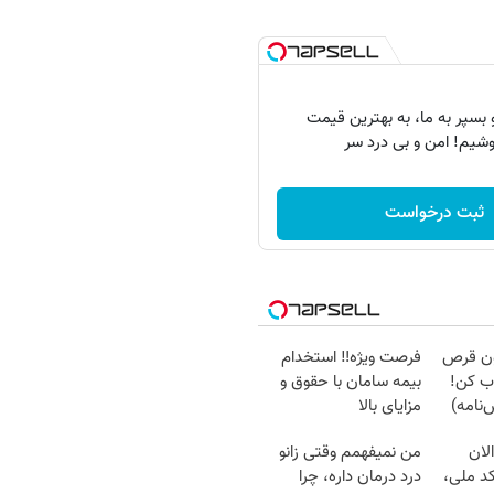
بسپر به ما، به بهترین قیمت
شیم! امن و بی درد سر
ثبت درخواست
دون قرص
فرصت ویژه‼️ استخدام
ب کن!
بیمه سامان با حقوق و
نامه)
مزایای بالا
لان
من نمیفهمم وقتی زانو
کد ملی،
درد درمان داره، چرا