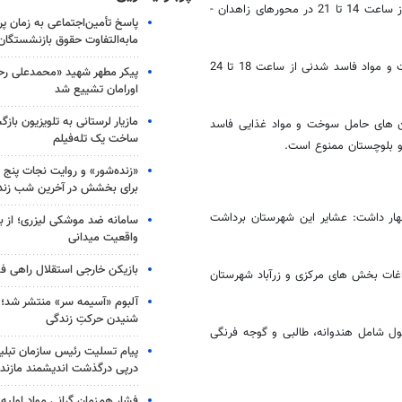
باری سنگین به غیر از کامیون های حامل سوخت و مواد غذایی فاسد شدنی از ساعت 14 تا 21 در محورهای زاهدان -
پاسخ تأمین‌اجتماعی به زمان پ
مابه‌التفاوت حقوق بازنشستگان
تا 14 فروردین 91 نیز تردد وسایط نقلیه باری سنگین به غیر از حاملان سوخت و مواد فاسد شدنی از ساعت 18 تا 24
پیکر مطهر شهید «محمدعلی رحیم
اورامان تشییع شد
مازیار لرستانی به تلویزیون با
ز کامیون های حامل سوخت و مواد غذایی فاسد
ساخت یک تله‌فیلم
«زنده‌شور» و روایت نجات پنج 
برای بخشش در آخرین شب زند
هار داشت: عشایر این شهرستان برداشت
سامانه ضد موشکی لیزری؛ از ب
واقعیت میدانی
بازیکن خارجی استقلال راهی فو
ار از اراضی کشاورزی و باغات بخش های مرکزی و زرآباد شهرستان
آلبوم «آسیمه سر» منتشر شد؛
شنیدن حرکتِ زندگی
ی شود عشایر کنارک حداقل یک هزار و 200 تن محصول شامل هندوانه، طالبی و گوجه فرنگی
پیام تسلیت رئیس سازمان تبلی
درپی درگذشت اندیشمند مازندر
فشار هم‌زمان گرانی مواد اولیه 