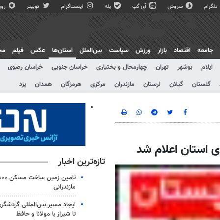
تلگرام
سروش
آی گپ
بله
اینستاگرام
توییتر
روبی
جامعه
اقتصاد
بازار
ورزش
سیاست
بین‌الملل
استان‌ها
عکس
فیلم
مج
ایلام
بوشهر
تهران
چهارمحال و بختیاری
خراسان جنوبی
خراسان رضوی
گلستان
گیلان
لرستان
مازندران
مرکزی
هرمزگان
همدان
یزد
ی استان اعلام شد
تازه‌ترین اخبار
مازندرانی
ایجاد مسیر بین‌المللی گردشگری
تا شیراز با مولانا و حافظ