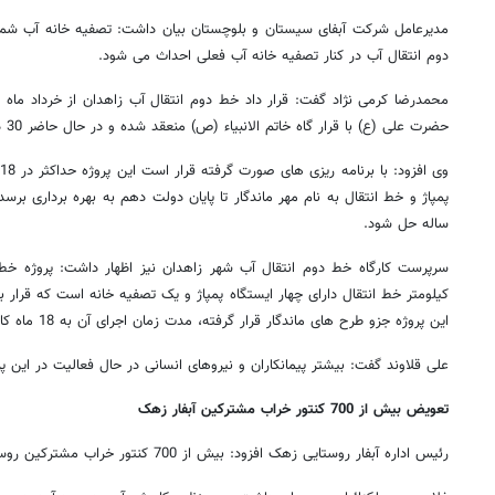
مدیرعامل شرکت آبفای سیستان ‌و بلوچستان بیان داشت: تصفیه‌ خانه آب شما
دوم انتقال آب در کنار تصفیه‌ خانه آب فعلی احداث می شود.
حضرت علی (ع) با قرار گاه خاتم الانبیاء (ص) منعقد شده و در حال حاضر 30 درصد پیشرفت فیزیکی دارد.
و
ساله حل شود.
کیلومتر خط انتقال دارای چهار ایستگاه پمپاژ و یک تصفیه خانه است که قرار بو
این پروژه جزو طرح‌ های ماندگار قرار گرفته، مدت زمان اجرای آن به 18 ماه کاهش یافته است.
علی قلاوند گفت: بیشتر پیمانکاران و نیروهای انسانی در حال فعالیت در این پ
۱۴
روزنامه‌های صبح پنج‌شنبه ۱۵ مرداد ۱۴۰۵
روزنام
تعویض بیش از 700 کنتور خراب مشترکین آبفار زهک
رئیس اداره آبفار روستایی زهک افزود: بیش از 700 کنتور خراب مشترکین روستایی در طول سال 90 تعویض شده‌ اند.