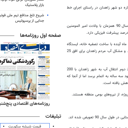
بازار پلاستیک
ره دو شهر زاهدان در راستای اجرای خط
شروع تلخ مدافع تیم ملی فوتبا
جدایی از پرسپولیس
محمدرضا کرمی ‌نژاد گفت: قرار داد خط دوم انتقال آب زاهدان از خرداد ماه سال 90 همزمان با ولادت امیر المومنین
صفحه اول روزنامه‌ها
ی افزود: با برنامه ‌ریزی‌ های صورت گرفته قرار است این پروژه حداکثر در 18 ماه آینده با ساخت تصفیه خانه، ایستگاه
پمپاژ و خط انتقال به نام مهر ماندگار تا پایان دولت دهم به بهره‌ برداری برسد و مشکل آب مردم زاهدان برای افق 25
سرپرست کارگاه خط دوم انتقال آب شهر زاهدان نیز اظهار داشت: پروژه خط دوم انتقال آب به شهر زاهدان با 200
د سه ساله به اتمام برسد اما از آنجا که
روژه، از نیروهای بومی منطقه هستند.
ه‌های ورزشی پنج‌شنبه ۱۵ مرداد ۱۴۰۵
روزنامه‌های اقتصادی پنج‌شنبه ۱۵ مرداد ۰۵
تبلیغات
قیمت شیشه سکوریت