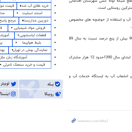
طح شبکه لوله کشی شهرستان اقداماتی
خرید طلای آب شده
قیمت مو
ترکین روستایی است.
استند تسلیت
مدا
ی آب و استفاده از حوضچه‌ های مخصوص
دوربین مداربسته
مرجع پاسخ 
فروش مواد شیمیایی
قی
قطعات لباسشویی
آموزشگ
وی گفت: تعداد مشترکین آب و فاضلاب روستایی شهرستان زهک در سال 90 بیش از پنج درصد نسبت به سال 89
بلیط هواپیما
پر
نمایندگی بوش در تهران
بهت
آموزشگاه زبان ملل
رئیس اداره آبفای روستایی زهک افزود: تعداد مشترکین روستایی شهرستان در ابتدای سال 1390حدود 12 هزار مشترک
قیمت و خرید سمعک نامرئی
ی انشعاب آب به ایستگاه خدمات آب و