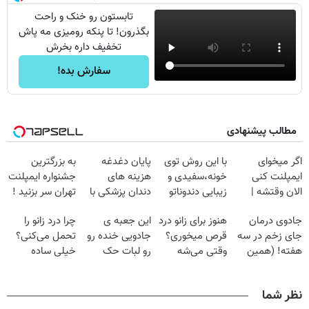
تابستون رو خنک و راحت
بگذرون! تا پنکه رومیزی مه پاش
تخفیف داره بخرش
سفارش بده!
مطالب پیشنهادی
اگر میخوای
با این روش توی
پایان دغدغه
به بزرگترین
ایمپلنت کنی
خونه،سفیدی و
هزینه های
جشنواره ایمپلنت
الان وقتشه |
زیبایی دندوناتو
دندان پزشکی با
تهران سر بزنید !
فقط با ۲۵
برگردون
پک سفید کننده
| فقط ۲۵
جادوی درمان
هنوز برای زانو درد
این جعبه ی
چرا درد زانو را
میلیون تومان!!!
(40%off)
خانگی
میلیون !
جای زخم در سه
قرص میخوری؟
جادویی خنده رو
تحمل می‌کنی؟
هفته! (همین
وقتی می‌شه
رو لبات حک
خیلی ساده
حالا رایگان
بدون عمل
میکنه
درمنزل درمانش
صحبت کنید)
درمانش کرد؟؟؟؟
خرید40%تخفیف
کن
نظر شما