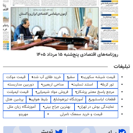
روزنامه‌های اقتصادی پنج‌شنبه ۱۵ مرداد ۱۴۰۵
تبلیغات
قیمت شیشه سکوریت
سفیر
خرید طلای آب شده
قیمت موکت
تور کربلا
استند تسلیت
مداحی اربعین
دوربین مداربسته
مرجع پاسخ معتبر پزشکان
فروش مواد شیمیایی
قیمت ایمپلنت
قطعات لباسشویی
آموزشگاه تیزهوشان
بلیط هواپیما
پرشین هتل
نمایندگی بوش در تهران
بهترین جراح بینی
آموزشگاه زبان ملل
قیمت و خرید سمعک نامرئی
مهرینو