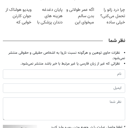
فقط با ۲۵
گیاهی
دردش رو داری
| فقط ۲۵
چرا درد زانو را
اگه عمر طولانی و
پایان دغدغه
ویدیو هولناک از
میلیون تومان!!!
تحمل میکنی؟❗
میلیون !
تحمل می‌کنی؟
بدن سالم
هزینه های
جوان کارتن
خیلی ساده
میخوای این
دندان پزشکی با
خوابی که
درمنزل درمانش
نوشیدنی رو با
پک سفید کننده
میلیاردر شد.
کن
تخفیف بخر
خانگی
آموزش رایگان
نظر شما
نظرات حاوی توهین و هرگونه نسبت ناروا به اشخاص حقیقی و حقوقی منتشر
نمی‌شود.
نظراتی که غیر از زبان فارسی یا غیر مرتبط با خبر باشد منتشر نمی‌شود.
*
لطفا حاصل عبارت را در جعبه متن روبرو وارد کنید