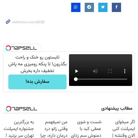
تابستون رو خنک و راحت
بگذرون! تا پنکه رومیزی مه پاش
تخفیف داره بخرش
سفارش بده!
مطالب پیشنهادی
اگر میخوای
شست و شوی
من نمیفهمم
به بزرگترین
ایمپلنت کنی
عمقی کبد با
وقتی زانو درد
جشنواره ایمپلنت
الان وقتشه |
دمنوش سم زدای
درمان داره، چرا
تهران سر بزنید !