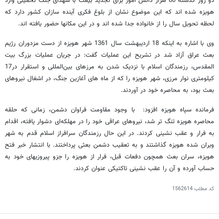
دو روز گذشته 80 هزار دانش آموز برای تجدید بیعت با شهدای جنگ تحمیلی وارد
هویزه شده اند که این موضوع نشان از بلوغ فکری آینده سازان کشور دارد که
لحظه تحویل سال را از خانواده جدا شده اند و در این مکانها حضور یافته اند.
وی با اشاره به اینکه 18 اردیبهشت سال 1361 شهر هویزه از دست مزدوران رژیم
بعث عراق آزاد شد در تشریح این عملیات گفت: در جریان عملیات بزرگ بیت
المقدس، رزمندگان اسلام با نزدیک شدن به مرزهای بین‌المللی و استقرار در17
کیلومتری نوار مرزی، شهر هویزه را که از ماه های آغازین جنگ، در اشغال نیروهای
بعث بود، به محاصره خود در آوردند.
فرمانده سپاه هویزه افزود: با وجود مقاومت فراوان دشمن، زمانی که حلقه
محاصره هویزه تنگ تر شد، نیروهای عراقی خود را در مهلکه‌ای دشوار یافته، اقدام
به فرار و عقب نشینی کردند. در این حال رزمندگان سرافراز اسلام قدم به شهر
ویران شده هویزه گذاشتند و به تعقیب دشمن بعثی پرداختند. با انتشار خبر فتح
هویزه، سران بعث همچون دفعات قبل، فرار از هویزه را جزو پیروزیهای خود به
حساب آورده و آن را عقب نشینی تاکتیکی عنوان کردند.
کد مطلب
1562614