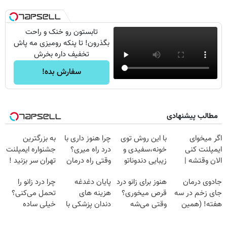
تابستون رو خنک و راحت
بگذرون! تا پنکه رومیزی مه پاش
تخفیف داره بخرش
سفارش بده!
مطالب پیشنهادی
اگر میخوای
با این روش توی
چرا هنوز داری با
به بزرگترین
ایمپلنت کنی
خونه،سفیدی و
درد راه میری؟
جشنواره ایمپلنت
الان وقتشه |
زیبایی دندوناتو
وقتی راه درمان
تهران سر بزنید !
فقط با ۲۵
برگردون
جلو پاته!
| فقط ۲۵
جادوی درمان
هنوز برای زانو درد
پایان دغدغه
چرا درد زانو را
میلیون تومان!!!
(40%off)
میلیون !
جای زخم در سه
قرص میخوری؟
هزینه های
تحمل می‌کنی؟
هفته! (همین
وقتی می‌شه
دندان پزشکی با
خیلی ساده
حالا رایگان
بدون عمل
پک سفید کننده
درمنزل درمانش
صحبت کنید)
درمانش کرد؟؟؟؟
خانگی
کن