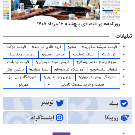
روزنامه‌های اقتصادی پنج‌شنبه ۱۵ مرداد ۱۴۰۵
تبلیغات
قیمت شیشه سکوریت
سفیر
خرید طلای آب شده
قیمت موکت
تور کربلا
استند تسلیت
مداحی اربعین
دوربین مداربسته
مرجع پاسخ معتبر پزشکان
فروش مواد شیمیایی
قیمت ایمپلنت
قطعات لباسشویی
آموزشگاه تیزهوشان
بلیط هواپیما
پرشین هتل
نمایندگی بوش در تهران
بهترین جراح بینی
آموزشگاه زبان ملل
قیمت و خرید سمعک نامرئی
مهرینو